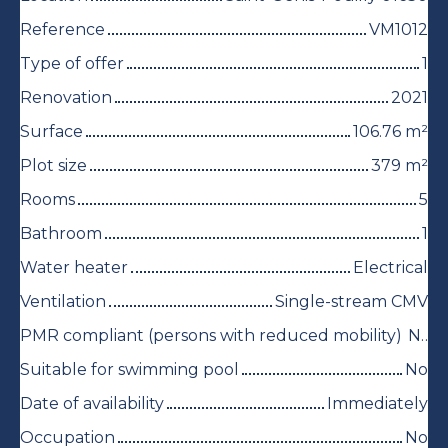
Reference
VM1012
Type of offer
1
Renovation
2021
Surface
106.76
m²
Plot size
379
m²
Rooms
5
Bathroom
1
Water heater
Electrical
Ventilation
Single-stream CMV
PMR compliant (persons with reduced mobility)
No
Suitable for swimming pool
No
Date of availability
Immediately
Occupation
No