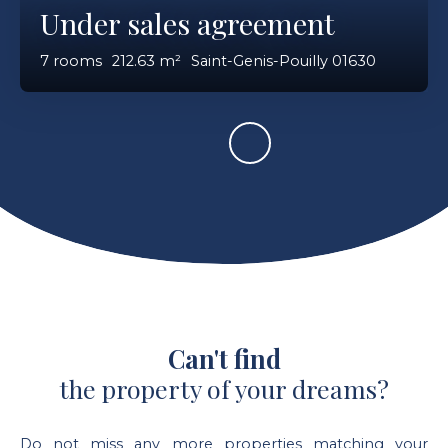
Under sales agreement
7
rooms
212.63
m²
Saint-Genis-Pouilly 01630
Can't find
the property of your dreams?
Do not miss any more properties matching your