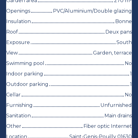
Garden area
270
m²
Openings
PVC/Aluminium/Double glazing
Insulation
Bonne
Roof
Deux pans
Exposure
South
View
Garden, terrace
Swimming pool
No
Indoor parking
1
Outdoor parking
1
Cellar
No
Furnishing
Unfurnished
Sanitation
Main drains
Other
Fiber optic Internet
Location
Saint-Genis-Pouilly 01630