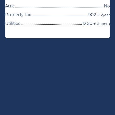
Attic
No
Property tax
902
€ /year
Utilities
12,50
€ /month
+