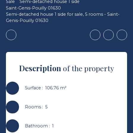
Sale
Semi-detached house 1 side
Saint-Genis-Pouilly 01630
Semi-detached house 1 side for sale, 5 rooms - Saint-
Genis-Pouilly 01630
Description
of the property
Surface
:
106.76
m²
Rooms
:
5
Bathroom
:
1