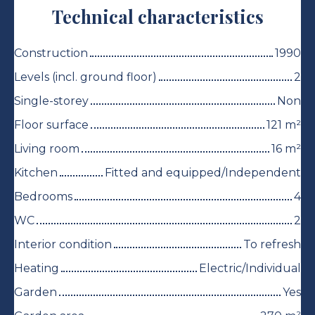
Technical characteristics
Construction
1990
Levels (incl. ground floor)
2
Single-storey
Non
Floor surface
121
m²
Living room
16
m²
Kitchen
Fitted and equipped/Independent
Bedrooms
4
WC
2
Interior condition
To refresh
Heating
Electric/Individual
Garden
Yes