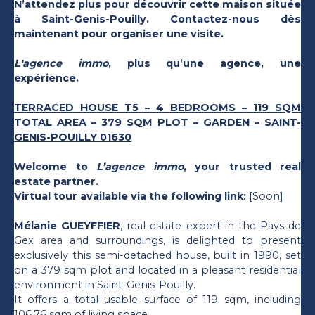
N’attendez plus pour découvrir cette maison située
à Saint-Genis-Pouilly. Contactez-nous dès
maintenant pour organiser une visite.
L'agence immo
, plus qu’une agence, une
expérience.
TERRACED HOUSE T5 – 4 BEDROOMS – 119 SQM
TOTAL AREA – 379 SQM PLOT – GARDEN – SAINT-
GENIS-POUILLY 01630
Welcome to
L’agence immo
, your trusted real
estate partner.
Virtual tour available via the following link:
[Soon]
Mélanie GUEYFFIER
, real estate expert in the Pays de
Gex area and surroundings, is delighted to present
exclusively this semi-detached house, built in 1990, set
on a 379 sqm plot and located in a pleasant residential
environment in Saint-Genis-Pouilly.
It offers a total usable surface of 119 sqm, including
106,76 sqm of living space.