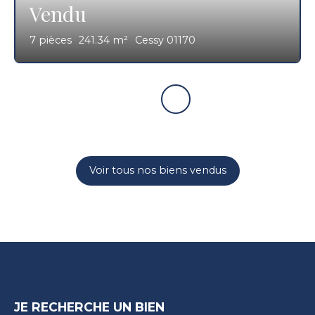
Vendu
7
pièces
241.34
m²
Cessy 01170
Voir tous nos biens vendus
JE RECHERCHE UN BIEN