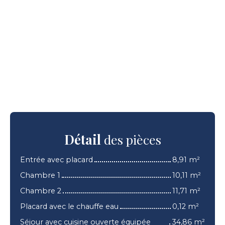
Détail
des pièces
Entrée avec placard
8,91 m²
Chambre 1
10,11 m²
Chambre 2
11,71 m²
Placard avec le chauffe eau
0,12 m²
Séjour avec cuisine ouverte équipée
34,86 m²