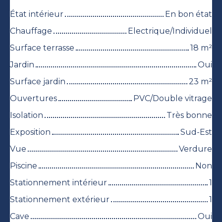
État intérieur
En bon état
Chauffage
Electrique/Individuel
Surface terrasse
18
m²
Jardin
Oui
Surface jardin
23
m²
Ouvertures
PVC/Double vitrage
Isolation
Très bonne
Exposition
Sud-Est
Vue
Verdure
Piscine
Non
Stationnement intérieur
1
Stationnement extérieur
1
Cave
Oui