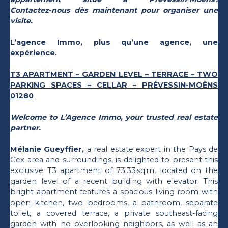
Contactez‑nous dès maintenant pour organiser une
visite.
L’agence Immo, plus qu’une agence, une
expérience.
T3 APARTMENT – GARDEN LEVEL – TERRACE – TWO
PARKING SPACES – CELLAR – PRÉVESSIN-MOËNS
01280
Welcome to L’Agence Immo, your trusted real estate
partner.
Mélanie Gueyffier,
a real estate expert in the Pays de
Gex area and surroundings, is delighted to present this
exclusive T3 apartment of 73.33 sq m, located on the
garden level of a recent building with elevator. This
bright apartment features a spacious living room with
open kitchen, two bedrooms, a bathroom, separate
toilet, a covered terrace, a private southeast-facing
garden with no overlooking neighbors, as well as an