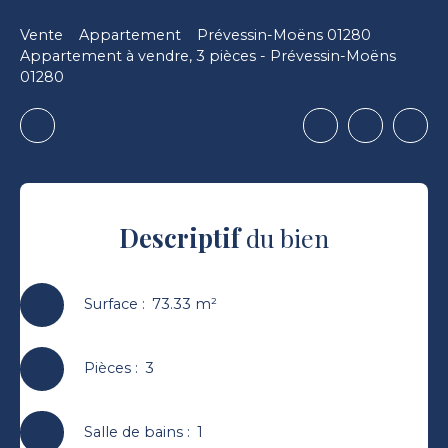
Vente
Appartement
Prévessin-Moëns 01280
Appartement à vendre, 3 pièces - Prévessin-Moëns
01280
Descriptif
du bien
Surface
:
73.33
m²
Pièces
:
3
Salle de bains
:
1