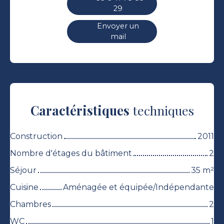
29
Envoyer un
mail
Caractéristiques
techniques
Construction
2011
Nombre d'étages du bâtiment
2
Séjour
35
m²
Cuisine
Aménagée et équipée/Indépendante
Chambres
2
WC
1