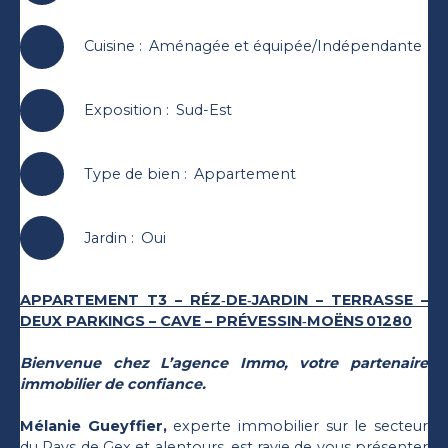
Cuisine
:
Aménagée et équipée/Indépendante
Exposition
:
Sud-Est
Type de bien
:
Appartement
Jardin
:
Oui
APPARTEMENT T3 – RÉZ‑DE‑JARDIN – TERRASSE –
DEUX PARKINGS – CAVE – PRÉVESSIN‑MOËNS 01280
Bienvenue chez L’agence Immo, votre partenaire
immobilier de confiance.
Mélanie Gueyffier,
experte immobilier sur le secteur
du Pays de Gex et alentours, est ravie de vous présenter