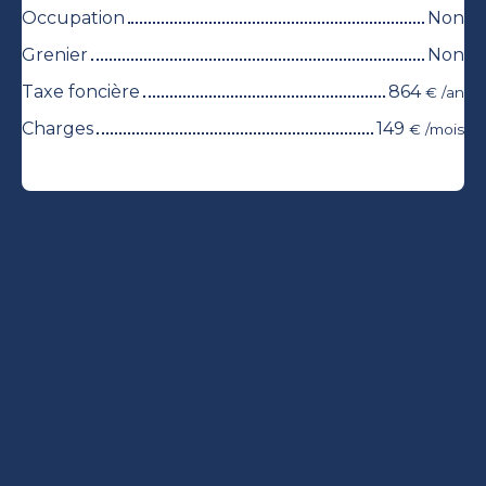
Occupation
Non
Grenier
Non
Taxe foncière
864
€ /an
Charges
149
€ /mois