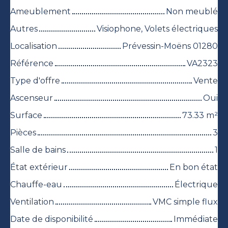
Ameublement
Non meublé
Autres
Visiophone, Volets électriques
Localisation
Prévessin-Moëns 01280
Référence
VA2323
Type d'offre
Vente
Ascenseur
Oui
Surface
73.33
m²
Pièces
3
Salle de bains
1
État extérieur
En bon état
Chauffe-eau
Électrique
Ventilation
VMC simple flux
Date de disponibilité
Immédiate