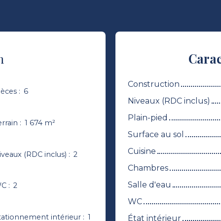
n
Carac
Construction
ièces
:
6
Niveaux (RDC inclus)
Plain-pied
errain
:
1 674
m²
Surface au sol
Cuisine
iveaux (RDC inclus)
:
2
Chambres
Salle d'eau
C
:
2
WC
tationnement intérieur
:
1
État intérieur