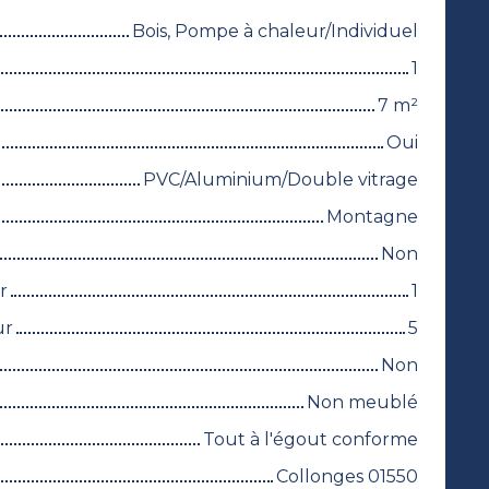
Bois, Pompe à chaleur/Individuel
1
7
m²
Oui
PVC/Aluminium/Double vitrage
Montagne
Non
r
1
ur
5
Non
Non meublé
Tout à l'égout conforme
Collonges 01550