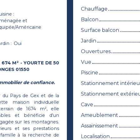
Chauffage
uisine
:
Balcon
ménagée et
quipée/Américaine
Surface balcon
Jardin
ardin
:
Oui
Ouvertures
Vue
1 674 M² - YOURTE DE 50
ONGES 01550
Piscine
mmobilier de confiance.
Stationnement intérieu
Stationnement extérie
r du Pays de Gex et de la
tte maison individuelle
Cave
errain de 1674 m², elle
Ameublement
les et bénéficie d'un
égagée sur les montagnes.
Assainissement
eurs et ses prestations
amille à la recherche de
Localisation