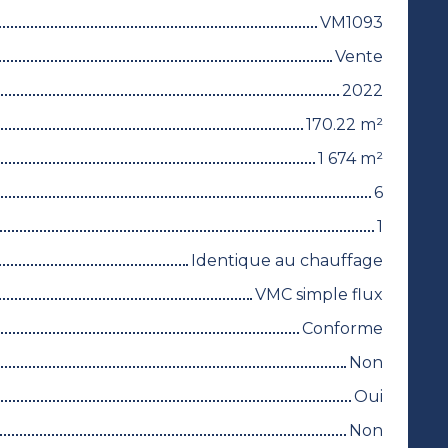
VM1093
Vente
2022
170.22
m²
1 674
m²
6
1
Identique au chauffage
VMC simple flux
Conforme
Non
Oui
Non