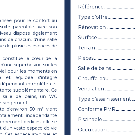
Référence
Type d'offre
pensée pour le confort au
 suite parentale avec son
Rénovation
 niveau dispose également
Surface
ns de chacun, d'une salle
ue de plusieurs espaces de
Terrain
Pièces
² constitue le cœur de la
 d'une superbe vue sur les
Salle de bains
ivial pour les moments en
 et équipée s'intègre
Chauffe-eau
indépendant complète cet
Ventilation
tente supplémentaire. Ce
e salle de bains, un WC
Type d'assainissement
de rangement.
Conforme PMR
rte d'environ 50 m² vient
totalement indépendante
Piscinable
ionnement dédiées, elle se
 d'un vaste espace de vie
Occupation
. Cet espace atypique et