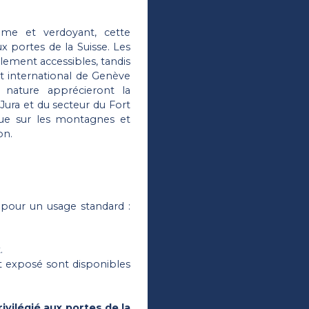
lme et verdoyant, cette
x portes de la Suisse. Les
lement accessibles, tandis
rt international de Genève
 nature apprécieront la
ura et du secteur du Fort
, vue sur les montagnes et
on.
pour un usage standard :
.
st exposé sont disponibles
ivilégié aux portes de la