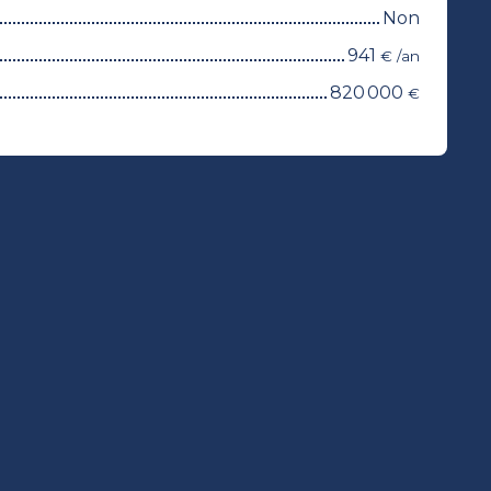
Non
941
€ /an
820 000
€