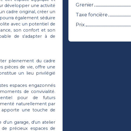
Grenier
r développer une activité
un cadre original, créer un
Taxe foncière
Il pourra également séduire
olite avec un potentiel de
Prix
dance, son confort et son
apable de s'adapter à de
iter pleinement du cadre
s pièces de vie, offre une
titue un lieu privilégié
astes espaces engazonnés
 moments de convivialité.
entiel pour de futurs
imenté naturellement par
s apporte une touche de
 d'un garage, d'un atelier
nt de précieux espaces de