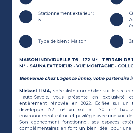
C
Stationnement extérieur
:
A
5
é
Type de bien
:
Maison
J
MAISON INDIVIDUELLE T6 - 172 M² - TERRAIN DE 
M² - SAUNA EXTERIEUR - VUE MONTAGNE - COLL
Bienvenue chez L'agence immo, votre partenaire i
Mickael LIMA,
spécialiste immobilier sur le secteu
Haute-Savoie, vous présente en exclusivité ce
entièrement rénovée en 2022. Édifiée sur un t
développe 172 m² au sol et 170 m2 habitab
environnement calme et privilégié avec une vue d
Son agencement fonctionnel, ses espaces extéri
complémentaires en font un bien idéal pour une f