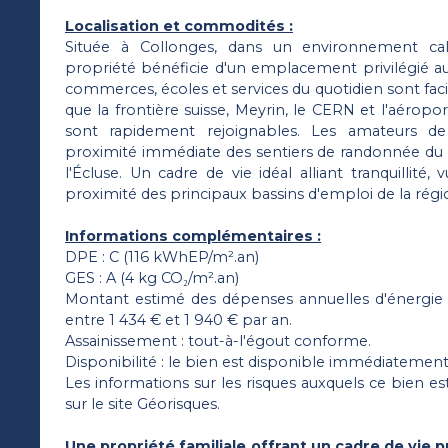
Localisation et commodités :
Située à Collonges, dans un environnement ca
propriété bénéficie d'un emplacement privilégié au
commerces, écoles et services du quotidien sont faci
que la frontière suisse, Meyrin, le CERN et l'aéropo
sont rapidement rejoignables. Les amateurs de
proximité immédiate des sentiers de randonnée du J
l'Écluse. Un cadre de vie idéal alliant tranquillité
proximité des principaux bassins d'emploi de la régi
Informations complémentaires :
DPE : C (116 kWhEP/m².an)
GES : A (4 kg CO₂/m².an)
Montant estimé des dépenses annuelles d'énergie 
entre 1 434 € et 1 940 € par an.
Assainissement : tout-à-l'égout conforme.
Disponibilité : le bien est disponible immédiatement
Les informations sur les risques auxquels ce bien e
sur le site Géorisques.
Une propriété familiale offrant un cadre de vie pr