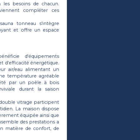
 les besoins de chacun.
 viennent compléter ces
auna tonneau s'intègre
yant et offre un espace
néficie d'équipements
t d'efficacité énergétique.
r air/eau alimentant un
 une température agréable
été par un poêle à bois
iviale durant la saison
ouble vitrage participent
otidien. La maison dispose
èrement équipée ainsi que
nsemble des prestations a
n matière de confort, de