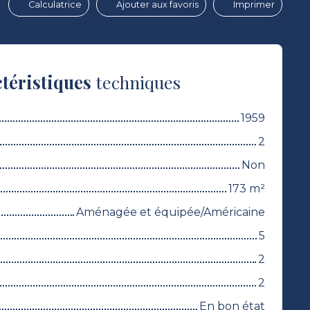
Calculatrice
Ajouter aux favoris
Imprimer
téristiques
techniques
1959
2
Non
173
m²
Aménagée et équipée/Américaine
5
2
2
En bon état