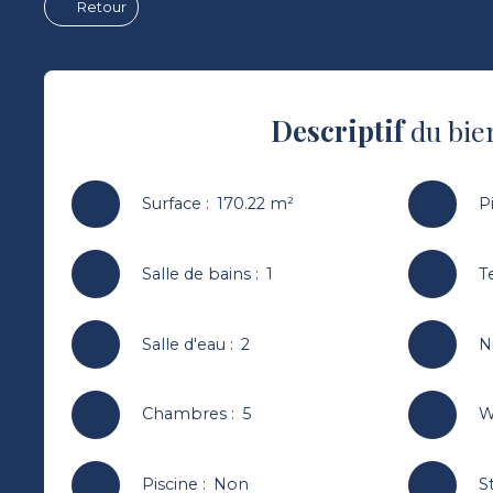
Retour
Descriptif
du bie
Surface
:
170.22
m²
P
Salle de bains
:
1
T
Salle d'eau
:
2
N
Chambres
:
5
W
Piscine
:
Non
S