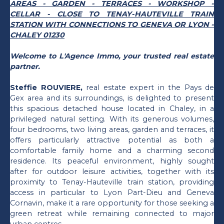
AREAS - GARDEN - TERRACES - WORKSHOP -
CELLAR - CLOSE TO TENAY-HAUTEVILLE TRAIN
STATION WITH CONNECTIONS TO GENEVA OR LYON -
CHALEY 01230
Welcome to L'Agence Immo, your trusted real estate
partner.
Steffie ROUVIERE,
real estate expert in the Pays de
Gex area and its surroundings, is delighted to present
this spacious detached house located in Chaley, in a
privileged natural setting. With its generous volumes,
four bedrooms, two living areas, garden and terraces, it
offers particularly attractive potential as both a
comfortable family home and a charming second
residence. Its peaceful environment, highly sought
after for outdoor leisure activities, together with its
proximity to Tenay-Hauteville train station, providing
access in particular to Lyon Part-Dieu and Geneva
Cornavin, make it a rare opportunity for those seeking a
green retreat while remaining connected to major
urban centres.