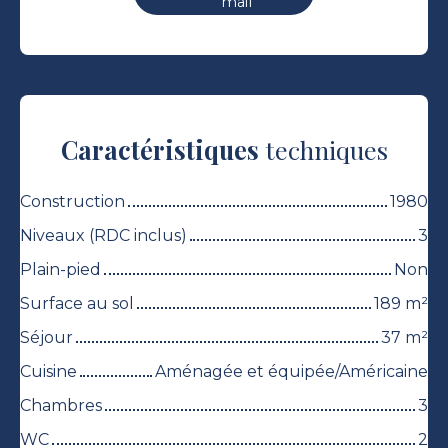
mail
Caractéristiques
techniques
Construction
1980
Niveaux (RDC inclus)
3
Plain-pied
Non
Surface au sol
189
m²
Séjour
37
m²
Cuisine
Aménagée et équipée/Américaine
Chambres
3
WC
2