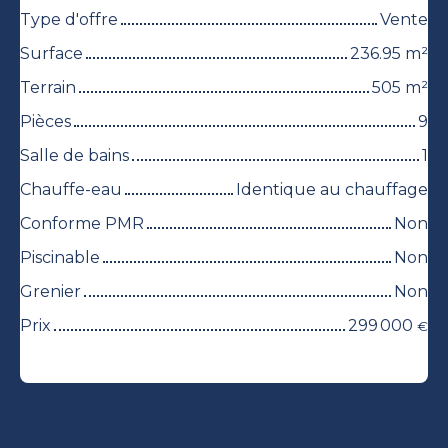
Type d'offre
Vente
Surface
236.95
m²
Terrain
505
m²
Pièces
9
Salle de bains
1
Chauffe-eau
Identique au chauffage
Conforme PMR
Non
Piscinable
Non
Grenier
Non
Prix
299 000
€