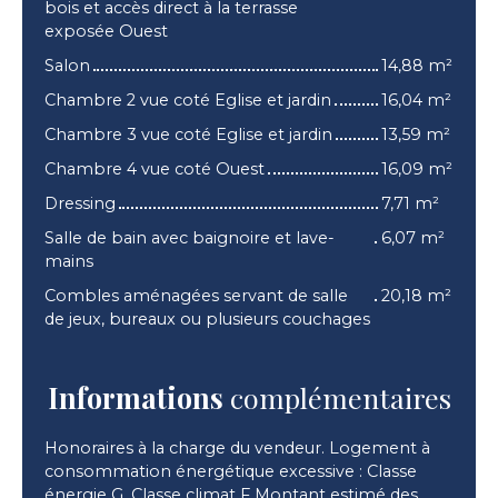
bois et accès direct à la terrasse
exposée Ouest
Salon
14,88 m²
Chambre 2 vue coté Eglise et jardin
16,04 m²
Chambre 3 vue coté Eglise et jardin
13,59 m²
Chambre 4 vue coté Ouest
16,09 m²
Dressing
7,71 m²
Salle de bain avec baignoire et lave-
6,07 m²
mains
Combles aménagées servant de salle
20,18 m²
de jeux, bureaux ou plusieurs couchages
Informations
complémentaires
Honoraires à la charge du vendeur. Logement à
consommation énergétique excessive : Classe
énergie G, Classe climat F Montant estimé des