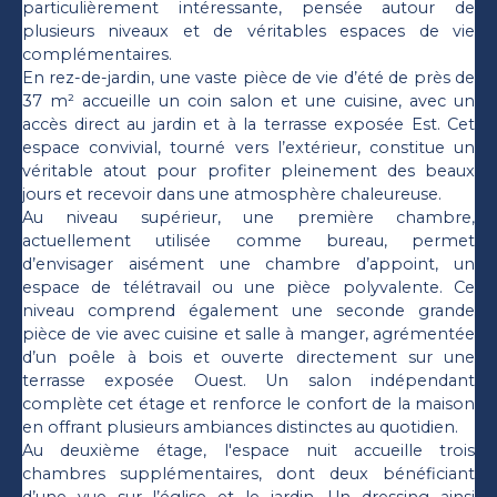
particulièrement intéressante, pensée autour de
plusieurs niveaux et de véritables espaces de vie
complémentaires.
En rez-de-jardin, une vaste pièce de vie d’été de près de
37 m² accueille un coin salon et une cuisine, avec un
accès direct au jardin et à la terrasse exposée Est. Cet
espace convivial, tourné vers l’extérieur, constitue un
véritable atout pour profiter pleinement des beaux
jours et recevoir dans une atmosphère chaleureuse.
Au niveau supérieur, une première chambre,
actuellement utilisée comme bureau, permet
d’envisager aisément une chambre d’appoint, un
espace de télétravail ou une pièce polyvalente. Ce
niveau comprend également une seconde grande
pièce de vie avec cuisine et salle à manger, agrémentée
d’un poêle à bois et ouverte directement sur une
terrasse exposée Ouest. Un salon indépendant
complète cet étage et renforce le confort de la maison
en offrant plusieurs ambiances distinctes au quotidien.
Au deuxième étage, l'espace nuit accueille trois
chambres supplémentaires, dont deux bénéficiant
d’une vue sur l’église et le jardin. Un dressing ainsi