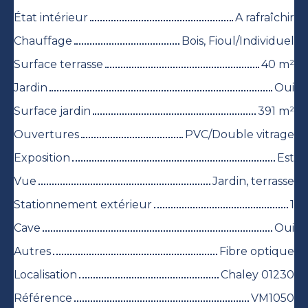
État intérieur
A rafraîchir
Chauffage
Bois, Fioul/Individuel
Surface terrasse
40
m²
Jardin
Oui
Surface jardin
391
m²
Ouvertures
PVC/Double vitrage
Exposition
Est
Vue
Jardin, terrasse
Stationnement extérieur
1
Cave
Oui
Autres
Fibre optique
Localisation
Chaley 01230
Référence
VM1050