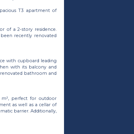
spacious T3 apartment of
r of a 2-story residence.
s been recently renovated
ance with cupboard leading
chen with its balcony and
 a renovated bathroom and
5 m², perfect for outdoor
ment as well as a cellar of
atic barrier. Additionally,