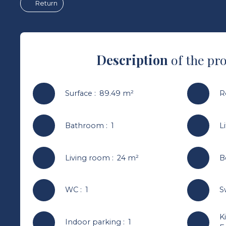
Return
Description
of the pr
Surface
:
89.49
m²
R
Bathroom
:
1
Li
Living room
:
24
m²
B
WC
:
1
S
K
Indoor parking
:
1