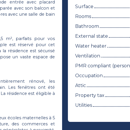
de entrée avec placard
Surface
séparée avec son balcon et
res avec une salle de bain
Rooms
Bathroom
External state
5 m², parfaits pour vos
ple est réservé pour cet
Water heater
 la résidence est sécurisé
Ventilation
ropose un vaste espace de
PMR compliant (persons
Occupation
ntièrement rénové, les
Attic
ain. Les fenêtres ont été
 résidence est éligible à
Property tax
Utilities
eux écoles maternelles à 5
iture, des commerces et