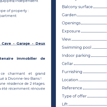
quipped/Independent
Balcony surface
ype of property
:
Garden
partment
Openings
Exposure
View
- Cave - Garage - Deux
Swimming pool
Indoor parking
enaire immobilier de
Cellar
Furnishing
ce charmant et grand
é à Divonne-les-Bains !
Location
une résidence de 2 étages.
Reference
0, a été récemment rénovée
Type of offer
Lift