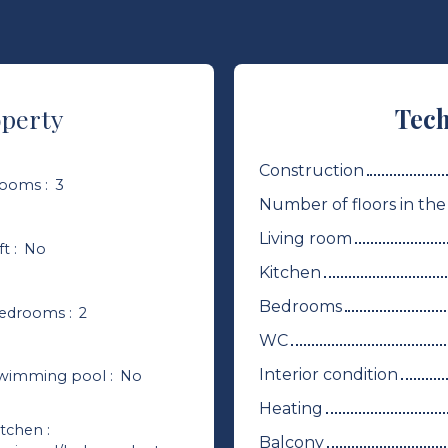
operty
Tech
Construction
ooms
:
3
Number of floors in the
Living room
ft
:
No
Kitchen
Bedrooms
edrooms
:
2
WC
Interior condition
wimming pool
:
No
Heating
itchen
:
Balcony