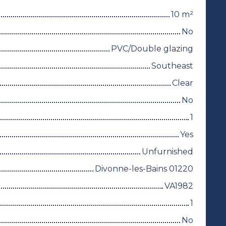
10
m²
No
PVC/Double glazing
Southeast
Clear
No
1
Yes
Unfurnished
Divonne-les-Bains 01220
VA1982
1
No