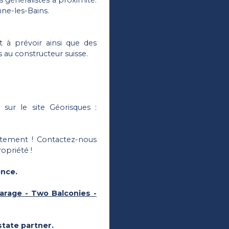
s généralistes à proximité.
ne-les-Bains.
 à prévoir ainsi que des
 au constructeur suisse.
 sur le site Géorisques :
rtement ! Contactez-nous
opriété !
ence.
arage - Two Balconies -
tate partner.