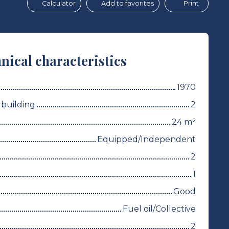
Calculator
Add to favorites
Print
nical characteristics
1970
 building
2
24
m²
Equipped/Independent
2
1
Good
Fuel oil/Collective
2