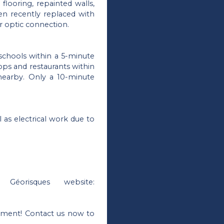
flooring, repainted walls,
n recently replaced with
er optic connection.
 schools within a 5-minute
ops and restaurants within
 nearby. Only a 10-minute
l as electrical work due to
Géorisques website:
rtment! Contact us now to