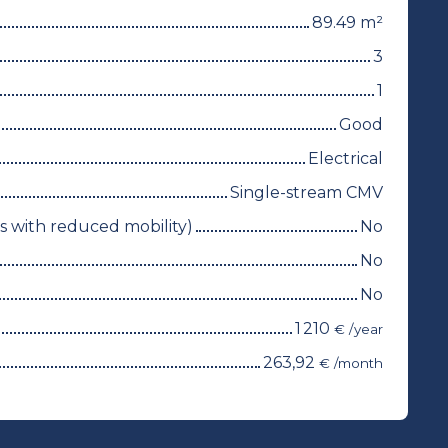
89.49
m²
3
1
Good
Electrical
Single-stream CMV
 with reduced mobility)
No
No
No
1 210
€ /year
263,92
€ /month