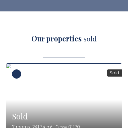
Our properties
sold
Sold
Sold
7
rooms
241.34
m²
Cessy 01170