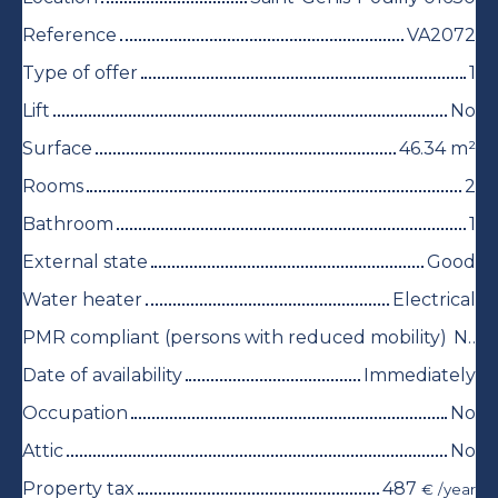
Reference
VA2072
Type of offer
1
Lift
No
Surface
46.34
m²
Rooms
2
Bathroom
1
External state
Good
Water heater
Electrical
PMR compliant (persons with reduced mobility)
No
Date of availability
Immediately
Occupation
No
Attic
No
Property tax
487
€ /year