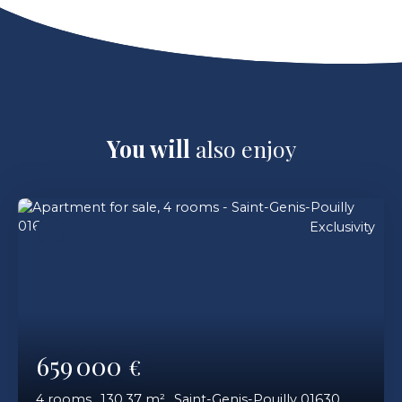
You will
also enjoy
Exclusivity
659 000
€
4
rooms
130.37
m²
Saint-Genis-Pouilly 01630