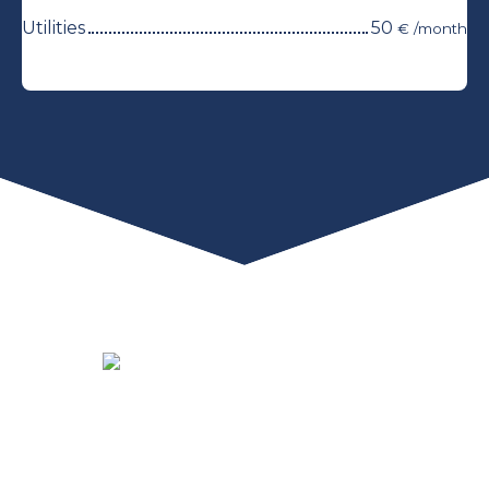
Utilities
50
€ /month