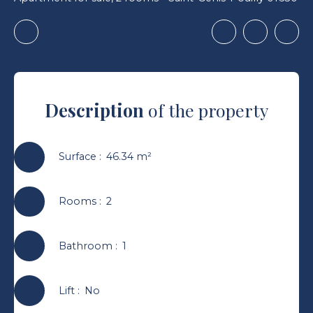
Description
of the property
Surface
:
46.34
m²
Rooms
:
2
Bathroom
:
1
Lift
:
No