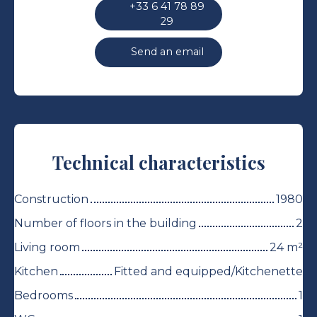
+33 6 41 78 89
29
Send an email
Technical characteristics
Construction
1980
Number of floors in the building
2
Living room
24
m²
Kitchen
Fitted and equipped/Kitchenette
Bedrooms
1