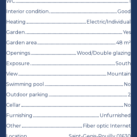
WC
1
Interior condition
Good
Heating
Electric/Individual
Garden
Yes
Garden area
48
m²
Openings
Wood/Double glazing
Exposure
South
View
Mountain
Swimming pool
No
Outdoor parking
2
Cellar
No
Furnishing
Unfurnished
Other
Fiber optic Internet
Location
Saint-Genis-Pouilly 01630