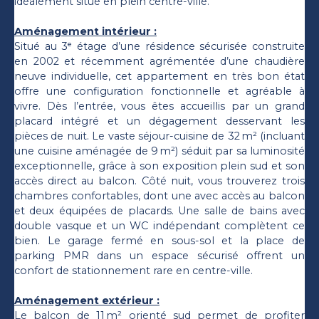
idéalement situé en plein centre-ville.
Aménagement intérieur :
Situé au 3ᵉ étage d’une résidence sécurisée construite
en 2002 et récemment agrémentée d’une chaudière
neuve individuelle, cet appartement en très bon état
offre une configuration fonctionnelle et agréable à
vivre. Dès l’entrée, vous êtes accueillis par un grand
placard intégré et un dégagement desservant les
pièces de nuit. Le vaste séjour-cuisine de 32 m² (incluant
une cuisine aménagée de 9 m²) séduit par sa luminosité
exceptionnelle, grâce à son exposition plein sud et son
accès direct au balcon. Côté nuit, vous trouverez trois
chambres confortables, dont une avec accès au balcon
et deux équipées de placards. Une salle de bains avec
double vasque et un WC indépendant complètent ce
bien. Le garage fermé en sous-sol et la place de
parking PMR dans un espace sécurisé offrent un
confort de stationnement rare en centre-ville.
Aménagement extérieur :
Le balcon de 11 m² orienté sud permet de profiter