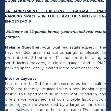
L'agence immo, plus qu'une agence, une expérience.
T4 APARTMENT – BALCONY – GARAGE – PMR
PARKING SPACE – IN THE HEART OF SAINT-JULIEN-
EN-GENEVOIS
Welcome to L'agence immo, your trusted real estate
partner.
Mélanie Gueyffier
, your local real estate expert in the
Pays de Gex area and surroundings, is pleased to
present this 3-bedroom T4 apartment featuring a
south-facing balcony, a closed garage, and a PMR
parking space, ideally located in the heart of the city.
Interior Layout :
Located on the 3rd floor of a secure residence built in
2002 and recently upgraded with a new individual gas
boiler, this apartment is in excellent condition and
offers a well-designed and comfortable layout. Upon
entering, you are welcomed by a large built-in closet
and a hallway leading to the sleeping area. The spacious