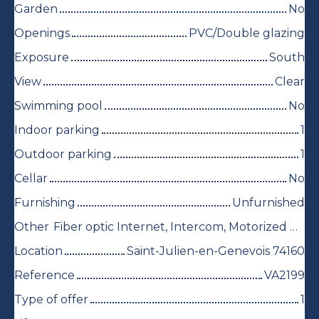
Garden
No
Openings
PVC/Double glazing
Exposure
South
View
Clear
Swimming pool
No
Indoor parking
1
Outdoor parking
1
Cellar
No
Furnishing
Unfurnished
Other
Fiber optic Internet, Intercom, Motorized gate
Location
Saint-Julien-en-Genevois 74160
Reference
VA2199
Type of offer
1