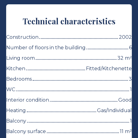
Technical characteristics
Construction
2002
Number of floors in the building
6
Living room
32
m²
Kitchen
Fitted/Kitchenette
Bedrooms
3
WC
1
Interior condition
Good
Heating
Gas/Individual
Balcony
1
Balcony surface
11
m²