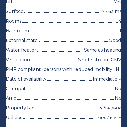
Lift
Yes
Surface
77.63
m²
Rooms
4
Bathroom
1
External state
Good
Water heater
Same as heating
Ventilation
Single-stream CMV
PMR compliant (persons with reduced mobility)
No
Date of availability
Immediately
Occupation
No
Attic
No
Property tax
1 315
€ /year
Utilities
176
€ /month