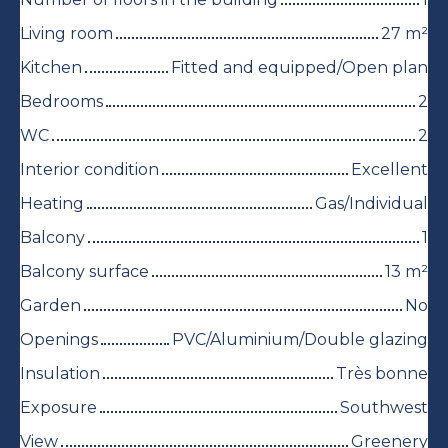
Living room
27
m²
Kitchen
Fitted and equipped/Open plan
Bedrooms
2
WC
2
Interior condition
Excellent
Heating
Gas/Individual
Balcony
1
Balcony surface
13
m²
Garden
No
Openings
PVC/Aluminium/Double glazing
Insulation
Très bonne
Exposure
Southwest
View
Greenery