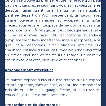
Ce bien se trouve au premier et dernier étage d’un petit
bâtiment sans ascenseur, sans voisin ni au-dessus ni en
dessous, garantissant une tranquillité remarquable.
L’entrée dessert un WC indépendant, un séjour avec
cuisine ouverte aménagée et équipée, ainsi qu’un
placard sous escalier. L’espace de vie donne accès à un
balcon de 13 m². À l’étage, un petit dégagement mène
à une salle d’eau avec WC et colonne buanderie
(emplacement lave-linge/sèche-linge superposés), ainsi
qu’à deux chambres avec placards intégrés. Le
chauffage est individuel au gaz, avec plancher chauffant
au rez-de-chaussée et radiateurs à l’étage. L’ensemble
est en excellent état, bien isolé et fonctionnel.
Aménagement extérieur :
Le balcon exposé sud/sud-ouest donne sur un espace
arboré agréable, sans vis-à-vis, créant une atmosphère
paisible et intime. Le garage fermé, situé au rez-de-
chaussée, est directement accessible.
Prestations et équipements :