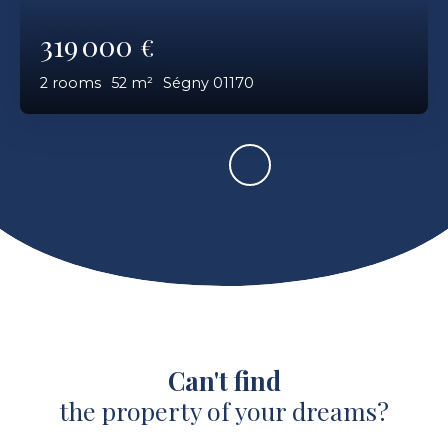
319 000
€
2
rooms
52
m²
Ségny 01170
Can't find
the property of your dreams?