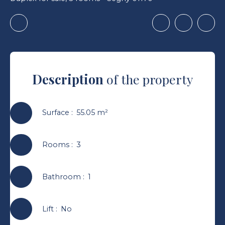
Description
of the property
Surface
:
55.05
m²
Rooms
:
3
Bathroom
:
1
Lift
:
No