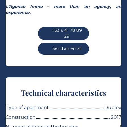
L'Agence Immo – more than an agency, an
experience.
+33 6 41 78 89
29
Send an email
Technical characteristics
Type of apartment
Duplex
Construction
2017
Number of floors in the building
1