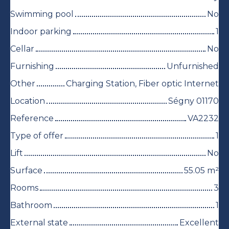
Swimming pool
No
Indoor parking
1
Cellar
No
Furnishing
Unfurnished
Other
Charging Station, Fiber optic Internet
Location
Ségny 01170
Reference
VA2232
Type of offer
1
Lift
No
Surface
55.05
m²
Rooms
3
Bathroom
1
External state
Excellent