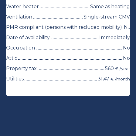
Water heater
Same as heating
Ventilation
Single-stream CMV
PMR compliant (persons with reduced mobility)
No
Date of availability
Immediately
Occupation
No
Attic
No
Property tax
560
€ /year
Utilities
31,47
€ /month