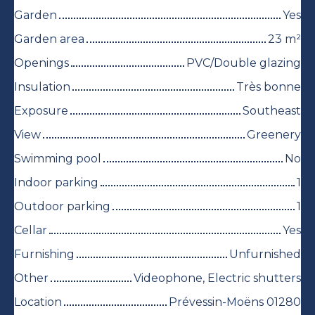
Garden
Yes
Garden area
23
m²
Openings
PVC/Double glazing
Insulation
Très bonne
Exposure
Southeast
View
Greenery
Swimming pool
No
Indoor parking
1
Outdoor parking
1
Cellar
Yes
Furnishing
Unfurnished
Other
Videophone, Electric shutters
Location
Prévessin-Moëns 01280