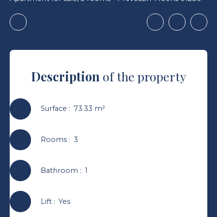
Description
of the property
Surface
:
73.33
m²
Rooms
:
3
Bathroom
:
1
Lift
:
Yes