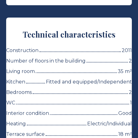
Technical characteristics
Construction
2011
Number of floors in the building
2
Living room
35
m²
Kitchen
Fitted and equipped/Independent
Bedrooms
2
WC
1
Interior condition
Good
Heating
Electric/Individual
Terrace surface
18
m²