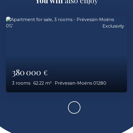
You will
also enjoy
Exclusivity
380 000
€
3
rooms
62.22
m²
Prévessin-Moëns 01280