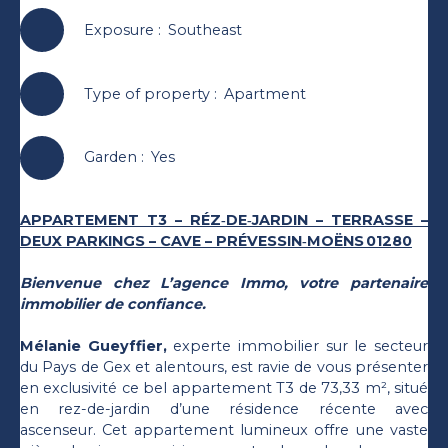
Exposure
:
Southeast
Type of property
:
Apartment
Garden
:
Yes
APPARTEMENT T3 – RÉZ‑DE‑JARDIN – TERRASSE –
DEUX PARKINGS – CAVE – PRÉVESSIN‑MOËNS 01280
Bienvenue chez L’agence Immo, votre partenaire
immobilier de confiance.
Mélanie Gueyffier,
experte immobilier sur le secteur
du Pays de Gex et alentours, est ravie de vous présenter
en exclusivité ce bel appartement T3 de 73,33 m², situé
en rez-de-jardin d’une résidence récente avec
ascenseur. Cet appartement lumineux offre une vaste