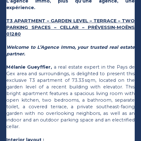
L’agence Immo, plus qu’une agence, une
expérience.
T3 APARTMENT – GARDEN LEVEL – TERRACE – TWO
PARKING SPACES – CELLAR – PRÉVESSIN-MOËNS
01280
Welcome to L’Agence Immo, your trusted real estate
partner.
Mélanie Gueyffier,
a real estate expert in the Pays de
Gex area and surroundings, is delighted to present this
exclusive T3 apartment of 73.33 sq m, located on the
garden level of a recent building with elevator. This
bright apartment features a spacious living room with
open kitchen, two bedrooms, a bathroom, separate
toilet, a covered terrace, a private southeast-facing
garden with no overlooking neighbors, as well as an
indoor and an outdoor parking space and an electrified
cellar.
Interior layout :