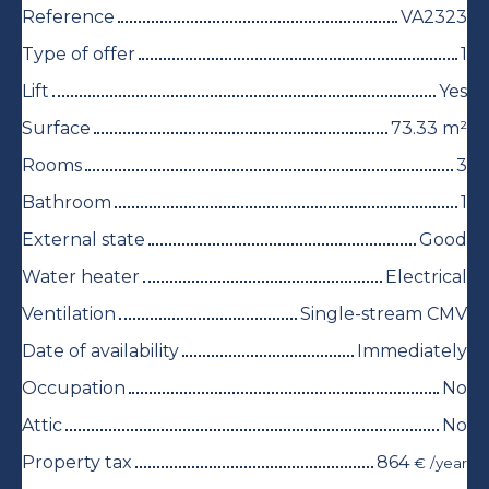
Reference
VA2323
Type of offer
1
Lift
Yes
Surface
73.33
m²
Rooms
3
Bathroom
1
External state
Good
Water heater
Electrical
Ventilation
Single-stream CMV
Date of availability
Immediately
Occupation
No
Attic
No
Property tax
864
€ /year