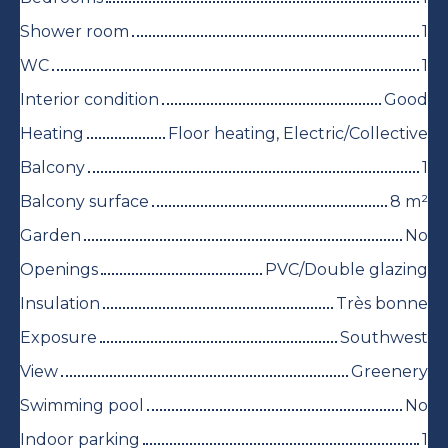
Shower room
1
WC
1
Interior condition
Good
Heating
Floor heating, Electric/Collective
Balcony
1
Balcony surface
8
m²
Garden
No
Openings
PVC/Double glazing
Insulation
Très bonne
Exposure
Southwest
View
Greenery
Swimming pool
No
Indoor parking
1