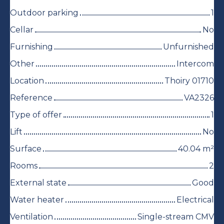
Outdoor parking
1
Cellar
No
Furnishing
Unfurnished
Other
Intercom
Location
Thoiry 01710
Reference
VA2326
Type of offer
1
Lift
No
Surface
40.04
m²
Rooms
2
External state
Good
Water heater
Electrical
Ventilation
Single-stream CMV