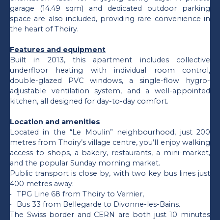
garage (14.49 sqm) and dedicated outdoor parking
space are also included, providing rare convenience in
the heart of Thoiry.
Features and equipment
Built in 2013, this apartment includes collective
underfloor heating with individual room control,
double-glazed PVC windows, a single-flow hygro-
adjustable ventilation system, and a well-appointed
kitchen, all designed for day-to-day comfort.
Location and amenities
Located in the “Le Moulin” neighbourhood, just 200
metres from Thoiry’s village centre, you’ll enjoy walking
access to shops, a bakery, restaurants, a mini-market,
and the popular Sunday morning market.
Public transport is close by, with two key bus lines just
400 metres away:
TPG Line 68 from Thoiry to Vernier,
Bus 33 from Bellegarde to Divonne-les-Bains.
The Swiss border and CERN are both just 10 minutes