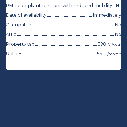
PMR compliant (persons with reduced mobility)
No
Date of availability
Immediately
Occupation
No
Attic
No
Property tax
598
€ /year
Utilities
156
€ /month