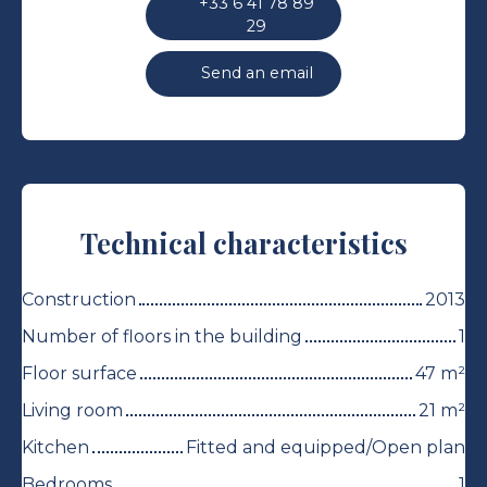
+33 6 41 78 89
29
Send an email
Technical characteristics
Construction
2013
Number of floors in the building
1
Floor surface
47
m²
Living room
21
m²
Kitchen
Fitted and equipped/Open plan
Bedrooms
1