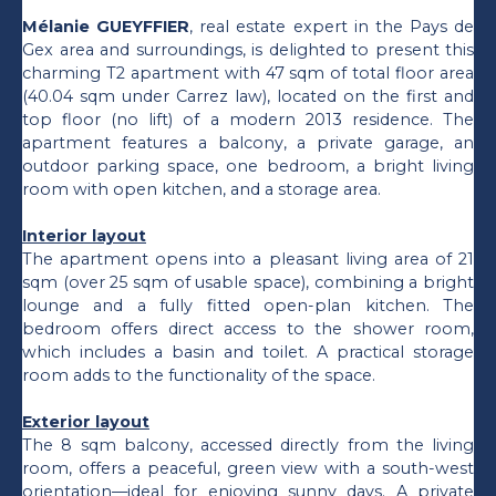
Mélanie GUEYFFIER
, real estate expert in the Pays de
Gex area and surroundings, is delighted to present this
charming T2 apartment with 47 sqm of total floor area
(40.04 sqm under Carrez law), located on the first and
top floor (no lift) of a modern 2013 residence. The
apartment features a balcony, a private garage, an
outdoor parking space, one bedroom, a bright living
room with open kitchen, and a storage area.
Interior layout
The apartment opens into a pleasant living area of 21
sqm (over 25 sqm of usable space), combining a bright
lounge and a fully fitted open-plan kitchen. The
bedroom offers direct access to the shower room,
which includes a basin and toilet. A practical storage
room adds to the functionality of the space.
Exterior layout
The 8 sqm balcony, accessed directly from the living
room, offers a peaceful, green view with a south-west
orientation—ideal for enjoying sunny days. A private