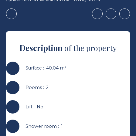
Description
of the property
Surface
:
40.04
m²
Rooms
:
2
Lift
:
No
Shower room
:
1