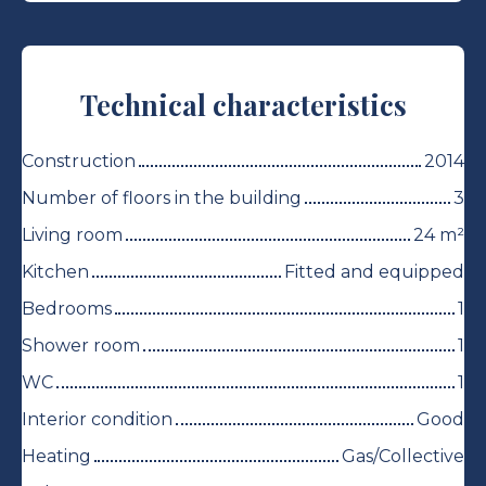
Technical characteristics
Construction
2014
Number of floors in the building
3
Living room
24
m²
Kitchen
Fitted and equipped
Bedrooms
1
Shower room
1
WC
1
Interior condition
Good
Heating
Gas/Collective