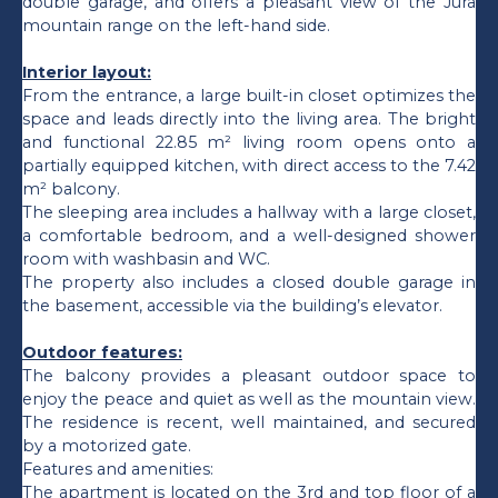
double garage, and offers a pleasant view of the Jura
mountain range on the left-hand side.
Interior layout:
From the entrance, a large built-in closet optimizes the
space and leads directly into the living area. The bright
and functional 22.85 m² living room opens onto a
partially equipped kitchen, with direct access to the 7.42
m² balcony.
The sleeping area includes a hallway with a large closet,
a comfortable bedroom, and a well-designed shower
room with washbasin and WC.
The property also includes a closed double garage in
the basement, accessible via the building’s elevator.
Outdoor features:
The balcony provides a pleasant outdoor space to
enjoy the peace and quiet as well as the mountain view.
The residence is recent, well maintained, and secured
by a motorized gate.
Features and amenities:
The apartment is located on the 3rd and top floor of a