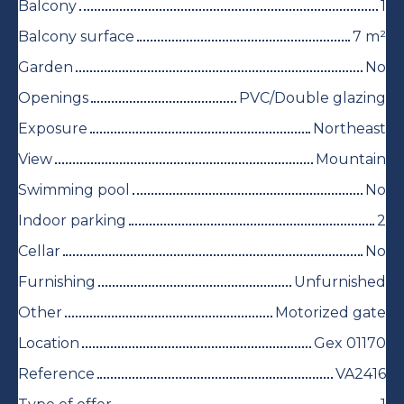
Balcony
1
Balcony surface
7
m²
Garden
No
Openings
PVC/Double glazing
Exposure
Northeast
View
Mountain
Swimming pool
No
Indoor parking
2
Cellar
No
Furnishing
Unfurnished
Other
Motorized gate
Location
Gex 01170
Reference
VA2416