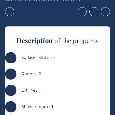
Description
of the property
Surface
:
42.35
m²
Rooms
:
2
Lift
:
Yes
Shower room
:
1