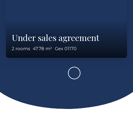
Under sales agreement
2
rooms
47.78
m²
Gex 01170