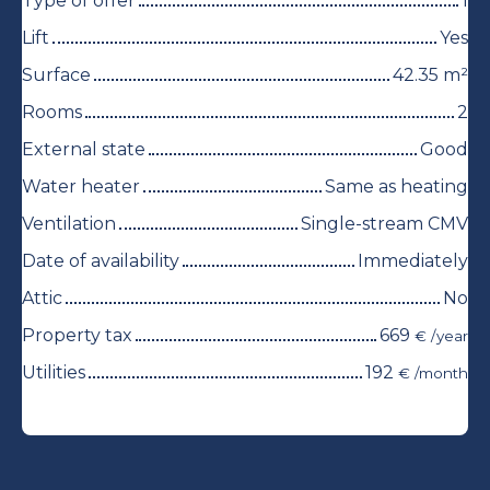
Type of offer
1
Lift
Yes
Surface
42.35
m²
Rooms
2
External state
Good
Water heater
Same as heating
Ventilation
Single-stream CMV
Date of availability
Immediately
Attic
No
Property tax
669
€ /year
Utilities
192
€ /month