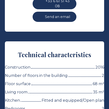
+33 6 61 51 43
08
Send an email
Technical characteristics
Construction
2016
Number of floors in the building
2
Floor surface
68
m²
Living room
35
m²
Kitchen
Fitted and equipped/Open plan
Bedrooms
2