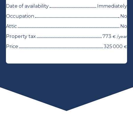
Date of availability
Immediately
Occupation
No
Attic
No
Property tax
773
€ /year
Price
325 000
€