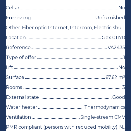
Cellar
No
Furnishing
Unfurnished
Other
Fiber optic Internet, Intercom, Electric shutters
Location
Gex 01170
Reference
VA2435
Type of offer
1
Lift
No
Surface
67.62
m²
Rooms
3
External state
Good
Water heater
Thermodynamics
Ventilation
Single-stream CMV
PMR compliant (persons with reduced mobility)
No