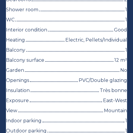
Shower room
1
WC
1
Interior condition
Good
Heating
Electric, Pellets/Individual
Balcony
1
Balcony surface
12
m²
Garden
No
Openings
PVC/Double glazing
Insulation
Très bonne
Exposure
East-West
View
Mountain
Indoor parking
1
Outdoor parking
1