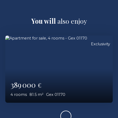
You will
also enjoy
Exclusivity
389 000
€
4
rooms
81.5
m²
Gex 01170