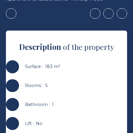
Description
of the property
Surface
:
183
m²
Rooms
:
5
Bathroom
:
1
Lift
:
No