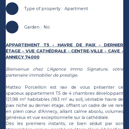
Type of property
:
Apartment
Garden
:
No
APPARTEMENT T5 - HAVRE DE PAIX - DERNIER
ÉTAGE - VUE CATHÉDRALE - CENTRE-VILLE - CAVE -
ANNECY 74000
Bienvenue chez L'Agence Immo Signature, votre
partenaire immobilier de prestige.
Matteo Porceillon est ravi de vous présenter ce
spacieux appartement T5 de 4 chambres développant
121,98 m² habitables (183 m² au sol), véritable havre de
paix niché au dernier étage, offrant un cadre de vie rare
en plein cœur d’Annecy, alliant calme absolu, volumes
généreux et vue exceptionnelle sur la cathédrale.
Dès les premiers instants, ce bien séduit par son