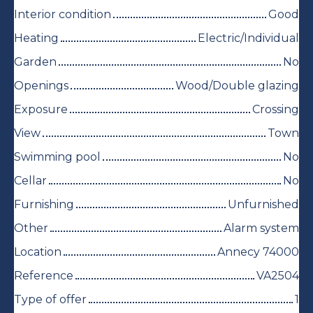
Interior condition
Good
Heating
Electric/Individual
Garden
No
Openings
Wood/Double glazing
Exposure
Crossing
View
Town
Swimming pool
No
Cellar
No
Furnishing
Unfurnished
Other
Alarm system
Location
Annecy 74000
Reference
VA2504
Type of offer
1