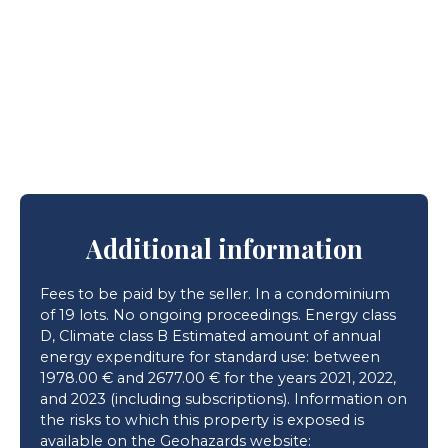
Additional information
Fees to be paid by the seller. In a condominium
of 19 lots. No ongoing proceedings. Energy class
D, Climate class B Estimated amount of annual
energy expenditure for standard use: between
1978.00 € and 2677.00 € for the years 2021, 2022,
and 2023 (including subscriptions). Information on
the risks to which this property is exposed is
available on the Geohazards website: