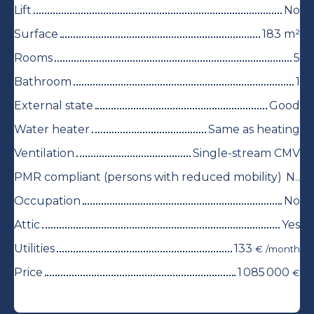
Lift
No
Surface
183
m²
Rooms
5
Bathroom
1
External state
Good
Water heater
Same as heating
Ventilation
Single-stream CMV
PMR compliant (persons with reduced mobility)
No
Occupation
No
Attic
Yes
Utilities
133
€ /month
Price
1 085 000
€