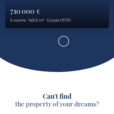
710 000
€
5
rooms
149.3
m²
Crozet 01170
Can't find
the property of your dreams?