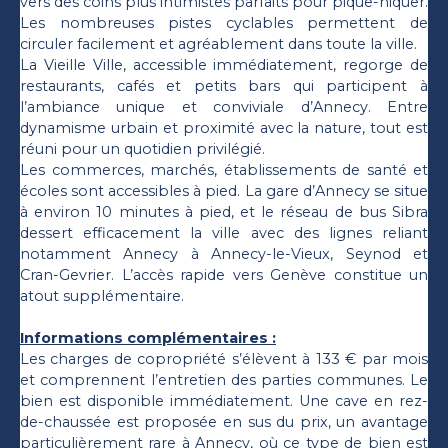
vers des coins plus intimistes parfaits pour pique-niquer.
Les nombreuses pistes cyclables permettent de
circuler facilement et agréablement dans toute la ville.
La Vieille Ville, accessible immédiatement, regorge de
restaurants, cafés et petits bars qui participent à
l’ambiance unique et conviviale d’Annecy. Entre
dynamisme urbain et proximité avec la nature, tout est
réuni pour un quotidien privilégié.
Les commerces, marchés, établissements de santé et
écoles sont accessibles à pied. La gare d’Annecy se situe
à environ 10 minutes à pied, et le réseau de bus Sibra
dessert efficacement la ville avec des lignes reliant
notamment Annecy à Annecy-le-Vieux, Seynod et
Cran-Gevrier. L’accès rapide vers Genève constitue un
atout supplémentaire.
Informations complémentaires :
Les charges de copropriété s’élèvent à 133 € par mois
et comprennent l’entretien des parties communes. Le
bien est disponible immédiatement. Une cave en rez-
de-chaussée est proposée en sus du prix, un avantage
particulièrement rare à Annecy, où ce type de bien est