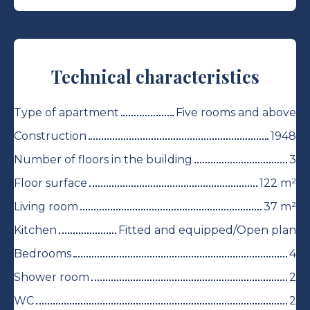
Technical characteristics
Type of apartment
Five rooms and above
Construction
1948
Number of floors in the building
3
Floor surface
122
m²
Living room
37
m²
Kitchen
Fitted and equipped/Open plan
Bedrooms
4
Shower room
2
WC
2