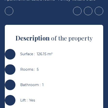
Description
of the property
Surface
:
126.15
m²
Rooms
:
5
Bathroom
:
1
Lift
:
Yes