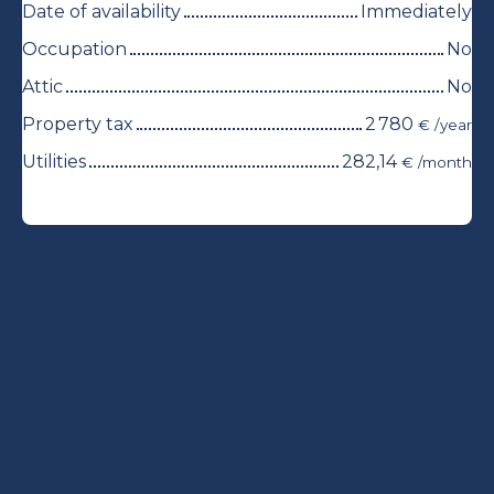
Date of availability
Immediately
Occupation
No
Attic
No
Property tax
2 780
€ /year
Utilities
282,14
€ /month