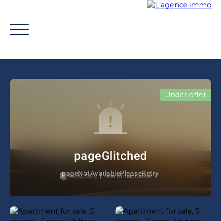
Under offer
BUY
WHY CHOOSE US?
TROUVER UN CONSEILLE