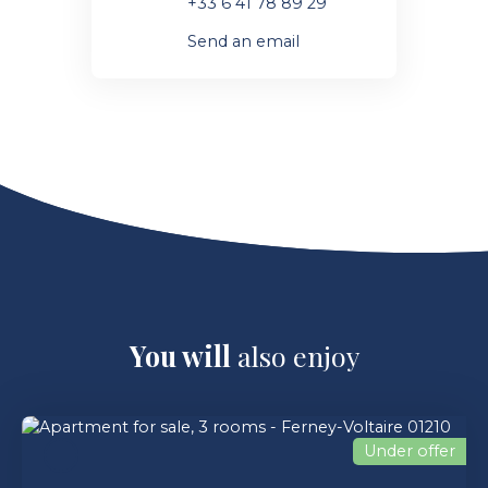
+33 6 41 78 89 29
Send an email
You will
also enjoy
Under offer