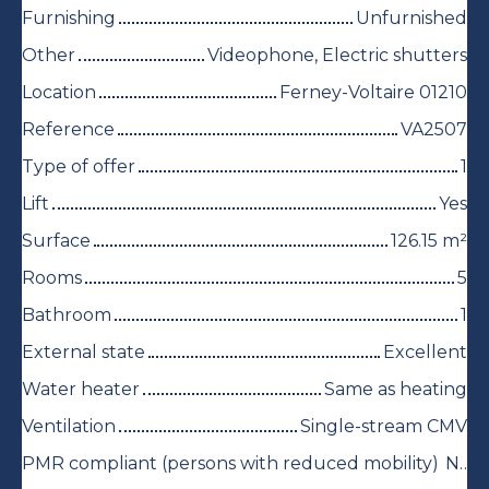
Furnishing
Unfurnished
Other
Videophone, Electric shutters
Location
Ferney-Voltaire 01210
Reference
VA2507
Type of offer
1
Lift
Yes
Surface
126.15
m²
Rooms
5
Bathroom
1
External state
Excellent
Water heater
Same as heating
Ventilation
Single-stream CMV
PMR compliant (persons with reduced mobility)
No