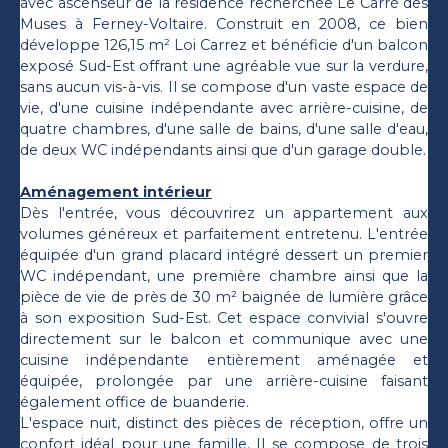
avec ascenseur de la résidence recherchée Le Carré des
Muses à Ferney-Voltaire. Construit en 2008, ce bien
développe 126,15 m² Loi Carrez et bénéficie d'un balcon
exposé Sud-Est offrant une agréable vue sur la verdure,
sans aucun vis-à-vis. Il se compose d'un vaste espace de
vie, d'une cuisine indépendante avec arrière-cuisine, de
quatre chambres, d'une salle de bains, d'une salle d'eau,
de deux WC indépendants ainsi que d'un garage double.
Aménagement intérieur
Dès l'entrée, vous découvrirez un appartement aux
volumes généreux et parfaitement entretenu. L'entrée
équipée d'un grand placard intégré dessert un premier
WC indépendant, une première chambre ainsi que la
pièce de vie de près de 30 m² baignée de lumière grâce
à son exposition Sud-Est. Cet espace convivial s'ouvre
directement sur le balcon et communique avec une
cuisine indépendante entièrement aménagée et
équipée, prolongée par une arrière-cuisine faisant
également office de buanderie.
L'espace nuit, distinct des pièces de réception, offre un
confort idéal pour une famille. Il se compose de trois