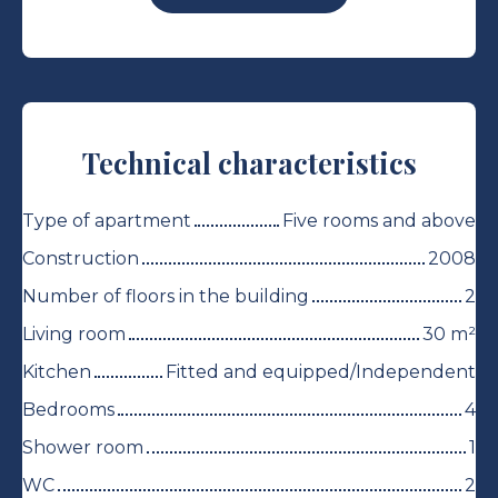
Technical characteristics
Type of apartment
Five rooms and above
Construction
2008
Number of floors in the building
2
Living room
30
m²
Kitchen
Fitted and equipped/Independent
Bedrooms
4
Shower room
1
WC
2