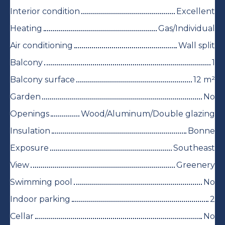
Interior condition
Excellent
Heating
Gas/Individual
Air conditioning
Wall split
Balcony
1
Balcony surface
12
m²
Garden
No
Openings
Wood/Aluminum/Double glazing
Insulation
Bonne
Exposure
Southeast
View
Greenery
Swimming pool
No
Indoor parking
2
Cellar
No