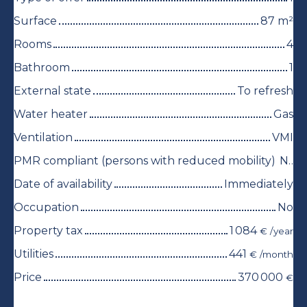
Surface
87
m²
Rooms
4
Bathroom
1
External state
To refresh
Water heater
Gas
Ventilation
VMI
PMR compliant (persons with reduced mobility)
No
Date of availability
Immediately
Occupation
No
Property tax
1 084
€ /year
Utilities
441
€ /month
Price
370 000
€