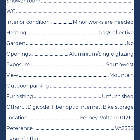
Shower room
1
WC
1
Interior condition
Minor works are needed
Heating
Gas/Collective
Garden
No
Openings
Aluminium/Single glazing
Exposure
Southwest
View
Mountain
Outdoor parking
1
Furnishing
Unfurnished
Other
Digicode, Fiber optic Internet, Bike storage
Location
Ferney-Voltaire 01210
Reference
VA2539
Type of offer
1