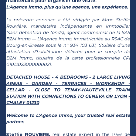
maintenant pour organiser une visite.
L'Agence Immo, plus qu'une agence, une expérience.
La présente annonce a été rédigée par Mme Steffie
Rouvière, mandataire indépendante en immobilier
(sans détention de fonds), agent commercial de la SAS
B2M Immo — L'Agence Immo, immatriculée au RSAC de
Bourg-en-Bresse sous le n° 934 103 631, titulaire d'une
attestation d'habilitation délivrée pour le compte de
B2M Immo, titulaire de la carte professionnelle CPI
01012023000000021.
DETACHED HOUSE - 4 BEDROOMS - 2 LARGE LIVING
AREAS - GARDEN - TERRACES - WORKSHOP -
CELLAR - CLOSE TO TENAY-HAUTEVILLE TRAIN
STATION WITH CONNECTIONS TO GENEVA OR LYON -
CHALEY 01230
Welcome to L'Agence Immo, your trusted real estate
partner.
Steffie ROUVIERE,
real estate expert in the Pays de