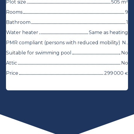
Plot size
505
m²
Rooms
9
Bathroom
1
Water heater
Same as heating
PMR compliant (persons with reduced mobility)
No
Suitable for swimming pool
No
Attic
No
Price
299 000
€