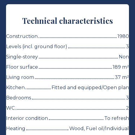
Technical characteristics
Construction
1980
Levels (incl. ground floor)
3
Single-storey
Non
Floor surface
189
m²
Living room
37
m²
Kitchen
Fitted and equipped/Open plan
Bedrooms
3
WC
2
Interior condition
To refresh
Heating
Wood, Fuel oil/Individual