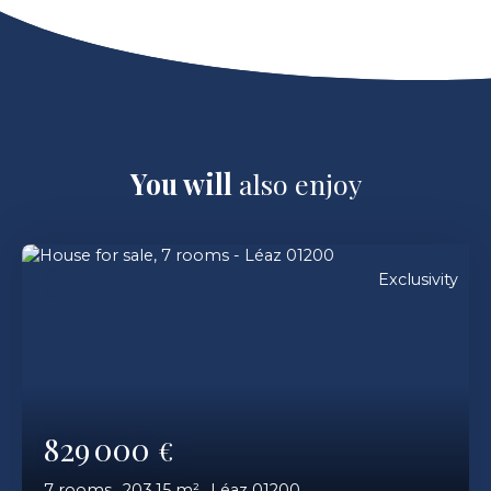
You will
also enjoy
Exclusivity
829 000
€
7
rooms
203.15
m²
Léaz 01200