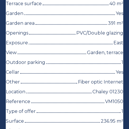
Terrace surface
40
m²
Garden
Yes
Garden area
391
m²
Openings
PVC/Double glazing
Exposure
East
View
Garden, terrace
Outdoor parking
1
Cellar
Yes
Other
Fiber optic Internet
Location
Chaley 01230
Reference
VM1050
Type of offer
1
Surface
236.95
m²