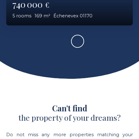
740 000
€
5
rooms
169
m²
Échenevex 01170
Can't find
the property of your dreams?
Do not miss any more properties matching your