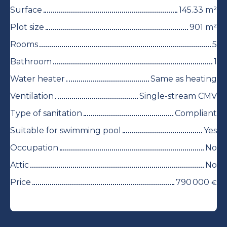
Surface
145.33
m²
Plot size
901
m²
Rooms
5
Bathroom
1
Water heater
Same as heating
Ventilation
Single-stream CMV
Type of sanitation
Compliant
Suitable for swimming pool
Yes
Occupation
No
Attic
No
Price
790 000
€