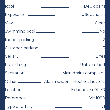
Roof
Deux pans
Exposure
Southeast
View
Clear
Swimming pool
No
Indoor parking
2
Outdoor parking
3
Cellar
Yes
Furnishing
Unfurnished
Sanitation
Main drains compliant
Other
Alarm system, Electric shutters
Location
Échenevex 01170
Reference
VM1090
Type of offer
1