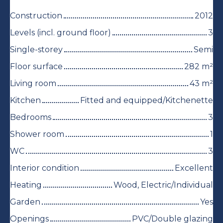
Construction
2012
Levels (incl. ground floor)
3
Single-storey
Semi
Floor surface
282
m²
Living room
43
m²
Kitchen
Fitted and equipped/Kitchenette
Bedrooms
3
Shower room
1
WC
3
Interior condition
Excellent
Heating
Wood, Electric/Individual
Garden
Yes
Openings
PVC/Double glazing