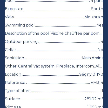
Roof
4 pans
Exposure
South
View
Mountain
Swimming pool
Yes
Description of the pool
Piscine chauffée par pompe à chaleur
Outdoor parking
4
Cellar
No
Sanitation
Main drains
Other
Central Vac system, Fireplace, Intercom, Alarm system
Location
Ségny 01170
Reference
VM314
Type of offer
1
Surface
281.02
m²
Plot size
1 055
m²