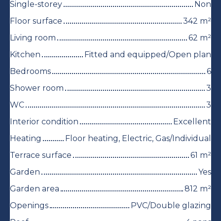
Single-storey
Non
Floor surface
342
m²
Living room
62
m²
Kitchen
Fitted and equipped/Open plan
Bedrooms
6
Shower room
3
WC
3
Interior condition
Excellent
Heating
Floor heating, Electric, Gas/Individual
Terrace surface
61
m²
Garden
Yes
Garden area
812
m²
Openings
PVC/Double glazing