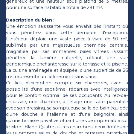
généreux et une hauteur sous plafond de 3 mètres,
pour une surface habitable totale de 281 m².
Description du bien :
Une émotion saisissante vous envahit dès l'instant où
vous pénétrez dans cette demeure d'exception.
L'intérieur déploie une vaste pièce à vivre de 50 m²,
sublimée par une majestueuse cheminée centrale,
magnifiée par ses immenses baies vitrées laissant
pénétrer la lumière naturelle, offrant une vue
panoramique enchanteresse sur la terrasse et la piscine.
La cuisine aménagée et équipée, d'une superficie de 26
m², représente un raffinement sans pareil.
Ce lieu d'exception compte six chambres, avec la
possibilité d'une septième, réparties avec intelligence
pour le confort optimal de ses occupants. Au rez-de-
chaussée, une chambre, à l'étage une suite parentale
avec son dressing, sa somptueuse salle de bain équipée
d'une douche à l'italienne et d'une baignoire, ainsi
qu'une terrasse privative offrant une vue imprenable sur
le Mont Blanc. Quatre autres chambres, deux dotées de
leurs propres salles de douche et terrasses privatives,