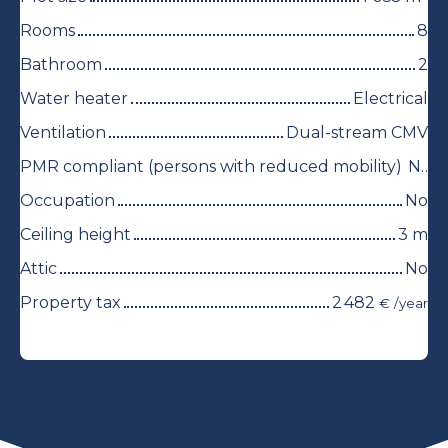
Rooms
8
Bathroom
2
Water heater
Electrical
Ventilation
Dual-stream CMV
PMR compliant (persons with reduced mobility)
No
Occupation
No
Ceiling height
3
m
Attic
No
Property tax
2 482
€ /year