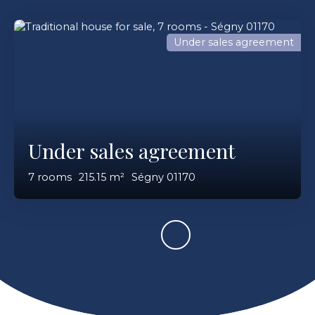
Under sales agreement
Under sales agreement
7
rooms
215.15
m²
Ségny 01170