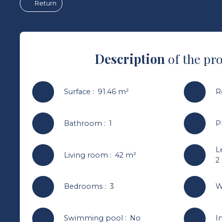
Return
Description
of the pr
Surface
:
91.46
m²
R
Bathroom
:
1
P
L
Living room
:
42
m²
2
Bedrooms
:
3
W
Swimming pool
:
No
I