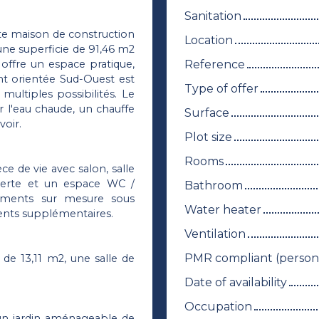
Sanitation
tte maison de construction
Location
 une superficie de 91,46 m2
Reference
 offre un espace pratique,
nt orientée Sud-Ouest est
Type of offer
ultiples possibilités. Le
r l'eau chaude, un chauffe
Surface
oir.
Plot size
Rooms
e de vie avec salon, salle
verte et un espace WC /
Bathroom
ements sur mesure sous
Water heater
ements supplémentaires.
Ventilation
PMR compliant (persons
de 13,11 m2, une salle de
Date of availability
Occupation
'un jardin aménageable de