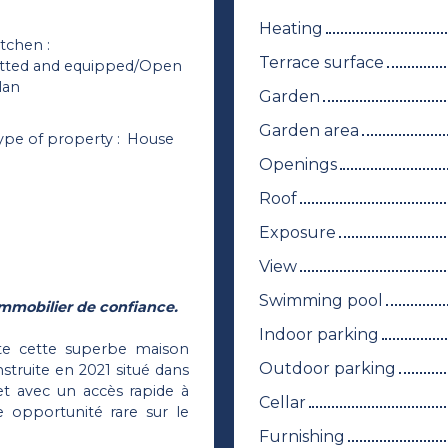
Heating
itchen
:
Terrace surface
itted and equipped/Open
lan
Garden
Garden area
ype of property
:
House
Openings
Roof
Exposure
View
Swimming pool
mmobilier de confiance.
Indoor parking
nte cette superbe maison
Outdoor parking
struite en 2021 situé dans
 avec un accès rapide à
Cellar
e opportunité rare sur le
Furnishing