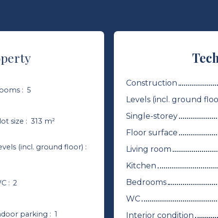
operty
Tech
Construction
ooms
:
5
Levels (incl. ground floo
Single-storey
lot size
:
313
m²
Floor surface
evels (incl. ground floor)
:
Living room
Kitchen
Bedrooms
C
:
2
WC
ndoor parking
:
1
Interior condition