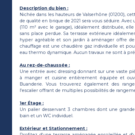
Description du bien :
Nichée dans les hauteurs de Valserhône (01200), ce
de qualité en brique de 2021 sera vous séduire. Avec
(110 m² avec le garage), idéalement distribuée, elle
sans place perdue. Sa terrasse extérieure idéaleme
hyper agréable et son jardin à aménager offre de m
chauffage est une chaudière gaz individuelle et pou
eau thermo dynamique. Aucun travaux ne sont à prév
Au rez-de-chaussée :
Une entrée avec dressing donnant sur une vaste pièc
à manger et cuisine entièrement équipée et ou
Buanderie. Vous trouverez également des rang
l'escalier offrant de multiples possibilités de rang
1er Étage :
Un palier desservant 3 chambres dont une grande 
bain et un WC individuel.
Extérieur et Stationnement :
Profitez d'une terrasse aménagée ensoleillée et d