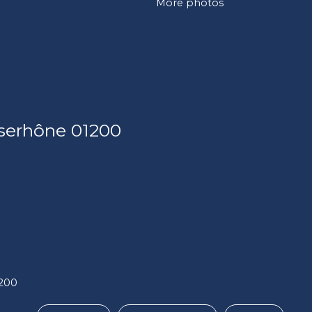
More photos
lserhône 01200
1200