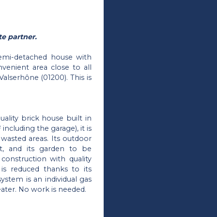
e partner.
semi-detached house with
onvenient area close to all
alserhône (01200). This is
uality brick house built in
including the garage), it is
y wasted areas. Its outdoor
ant, and its garden to be
 construction with quality
 is reduced thanks to its
ystem is an individual gas
ater. No work is needed.