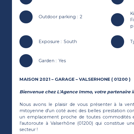
K
Outdoor parking
:
2
F
p
Exposure
:
South
T
Garden
:
Yes
MAISON 2021 – GARAGE – VALSERHONE ( 01200 )
Bienvenue chez L'Agence Immo, votre partenaire i
Nous avons le plaisir de vous présenter à la ve
mitoyenne d'un coté avec des belles prestation con
un emplacement proche de toutes commodités et
l'autoroute à Valserhône (01200) qui constitue un
secteur !