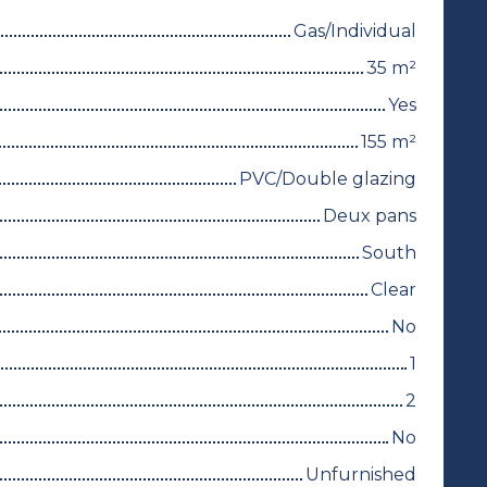
Gas/Individual
35
m²
Yes
155
m²
PVC/Double glazing
Deux pans
South
Clear
No
1
2
No
Unfurnished