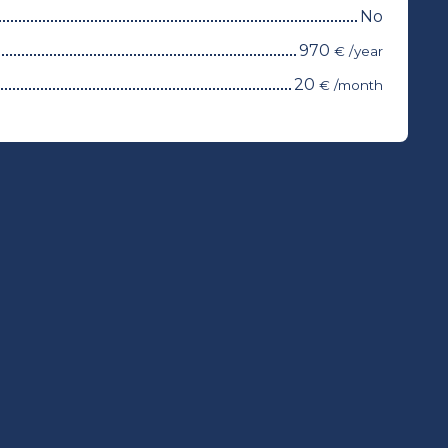
No
970
€ /year
20
€ /month