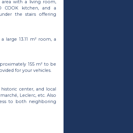
 area with a living room,
SO COOK kitchen, and a
nder the stairs offering
 a large 13.11 m² room, a
pproximately 155 m² to be
vided for your vehicles.
historic center, and local
rmarché, Leclerc, etc. Also
cess to both neighboring