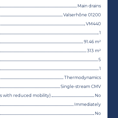
Main drains
Valserhône 01200
VM440
1
91.46
m²
313
m²
5
1
Thermodynamics
Single-stream CMV
 with reduced mobility)
No
Immediately
No