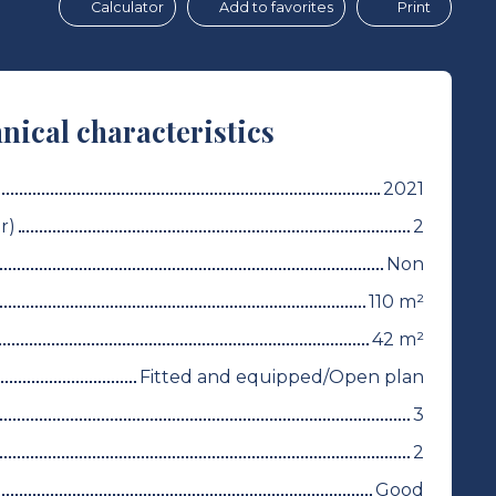
Calculator
Add to favorites
Print
nical characteristics
2021
r)
2
Non
110
m²
42
m²
Fitted and equipped/Open plan
3
2
Good