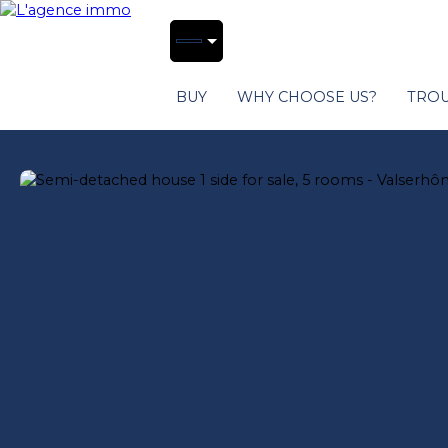
BUY
WHY CHOOSE US?
TROU