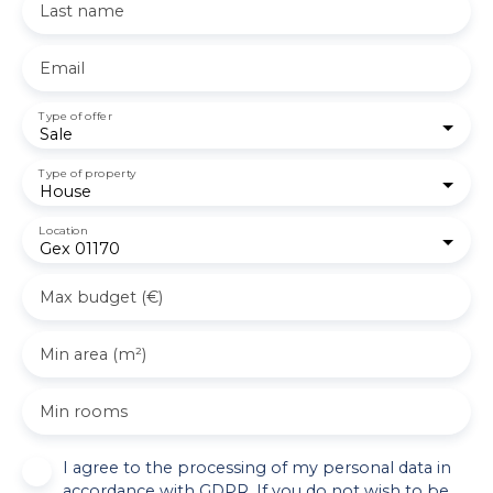
Last name
Email
Type of offer
Sale
Type of property
House
Location
Gex 01170
Max budget (€)
Min area (m²)
Min rooms
I agree to the processing of my personal data in
accordance with GDPR. If you do not wish to be