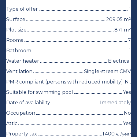
Type of offer
1
Surface
209.05
m²
Plot size
871
m²
Rooms
7
Bathroom
1
Water heater
Electrical
Ventilation
Single-stream CMV
PMR compliant (persons with reduced mobility)
No
Suitable for swimming pool
Yes
Date of availability
Immediately
Occupation
No
Attic
Yes
Property tax
1 400
€ /year