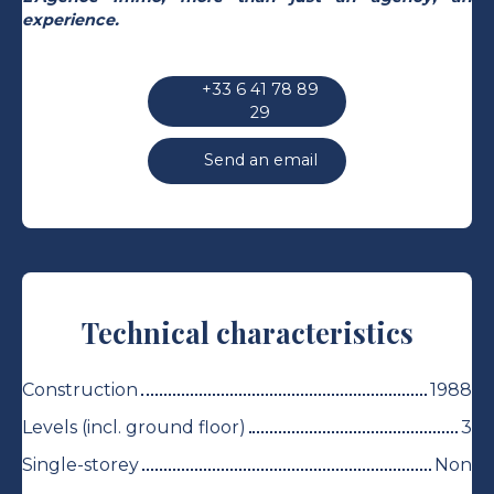
experience.
+33 6 41 78 89
29
Send an email
Technical characteristics
Construction
1988
Levels (incl. ground floor)
3
Single-storey
Non