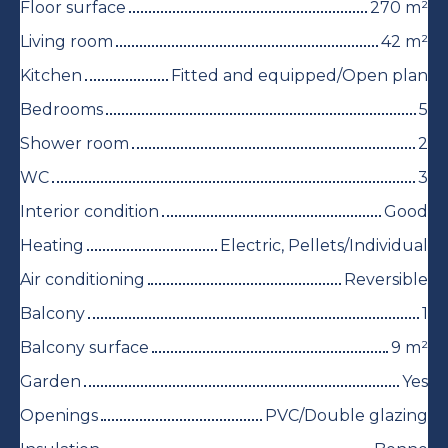
Floor surface
270
m²
Living room
42
m²
Kitchen
Fitted and equipped/Open plan
Bedrooms
5
Shower room
2
WC
3
Interior condition
Good
Heating
Electric, Pellets/Individual
Air conditioning
Reversible
Balcony
1
Balcony surface
9
m²
Garden
Yes
Openings
PVC/Double glazing