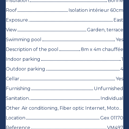
Insulation
Bonne
Roof
Isolation intérieur 60cm
Exposure
East
View
Garden, terrace
Swimming pool
Yes
Description of the pool
8m x 4m chauffée
Indoor parking
1
Outdoor parking
4
Cellar
Yes
Furnishing
Unfurnished
Sanitation
Individual
Other
Air conditioning, Fiber optic Internet, Motorized gate, Electric shutters
Location
Gex 01170
Reference
VM497