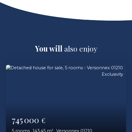
You will
also enjoy
Exclusivity
745 000
€
5
rooms
143.45
m²
Versonnex 01210