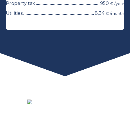
Property tax
950
€ /year
Utilities
8,34
€ /month