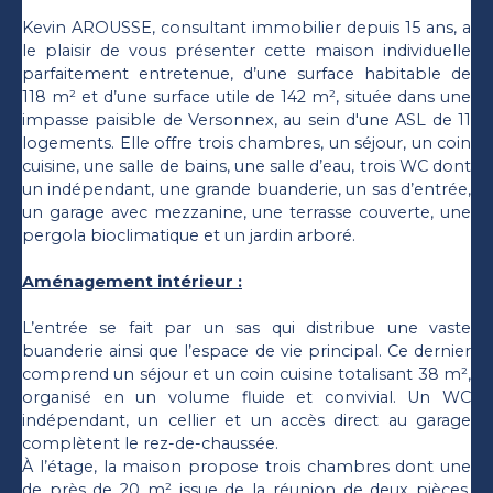
Kevin AROUSSE, consultant immobilier depuis 15 ans, a
le plaisir de vous présenter cette maison individuelle
parfaitement entretenue, d’une surface habitable de
118 m² et d’une surface utile de 142 m², située dans une
impasse paisible de Versonnex, au sein d'une ASL de 11
logements. Elle offre trois chambres, un séjour, un coin
cuisine, une salle de bains, une salle d’eau, trois WC dont
un indépendant, une grande buanderie, un sas d’entrée,
un garage avec mezzanine, une terrasse couverte, une
pergola bioclimatique et un jardin arboré.
Aménagement intérieur :
L’entrée se fait par un sas qui distribue une vaste
buanderie ainsi que l’espace de vie principal. Ce dernier
comprend un séjour et un coin cuisine totalisant 38 m²,
organisé en un volume fluide et convivial. Un WC
indépendant, un cellier et un accès direct au garage
complètent le rez-de-chaussée.
À l’étage, la maison propose trois chambres dont une
de près de 20 m² issue de la réunion de deux pièces.