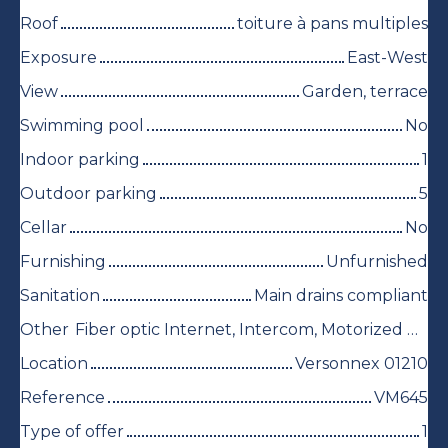
Roof
toiture à pans multiples
Exposure
East-West
View
Garden, terrace
Swimming pool
No
Indoor parking
1
Outdoor parking
5
Cellar
No
Furnishing
Unfurnished
Sanitation
Main drains compliant
Other
Fiber optic Internet, Intercom, Motorized gate, Electric shutters
Location
Versonnex 01210
Reference
VM645
Type of offer
1