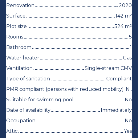
Renovation
2020
Surface
142
m²
Plot size
524
m²
Rooms
5
Bathroom
1
Water heater
Gas
Ventilation
Single-stream CMV
Type of sanitation
Compliant
PMR compliant (persons with reduced mobility)
No
Suitable for swimming pool
No
Date of availability
Immediately
Occupation
No
Attic
Yes