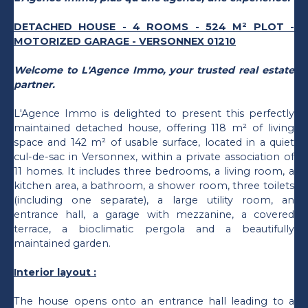
DETACHED HOUSE - 4 ROOMS - 524 M² PLOT -
MOTORIZED GARAGE - VERSONNEX 01210
Welcome to L'Agence Immo, your trusted real estate
partner.
L'Agence Immo is delighted to present this perfectly
maintained detached house, offering 118 m² of living
space and 142 m² of usable surface, located in a quiet
cul-de-sac in Versonnex, within a private association of
11 homes. It includes three bedrooms, a living room, a
kitchen area, a bathroom, a shower room, three toilets
(including one separate), a large utility room, an
entrance hall, a garage with mezzanine, a covered
terrace, a bioclimatic pergola and a beautifully
maintained garden.
Interior layout :
The house opens onto an entrance hall leading to a