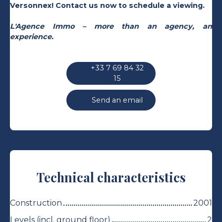
Versonnex! Contact us now to schedule a viewing.
L'Agence Immo – more than an agency, an
experience.
+33 7 69 84 32
15
Send an email
Technical characteristics
Construction
2001
Levels (incl. ground floor)
2