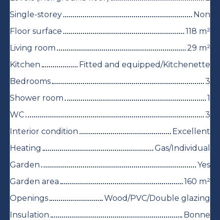
Single-storey
Non
Floor surface
118
m²
Living room
29
m²
Kitchen
Fitted and equipped/Kitchenette
Bedrooms
3
Shower room
1
WC
3
Interior condition
Excellent
Heating
Gas/Individual
Garden
Yes
Garden area
160
m²
Openings
Wood/PVC/Double glazing
Insulation
Bonne