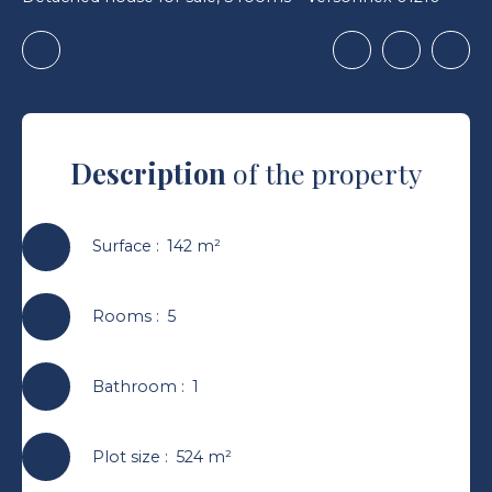
Description
of the property
Surface
:
142
m²
Rooms
:
5
Bathroom
:
1
Plot size
:
524
m²