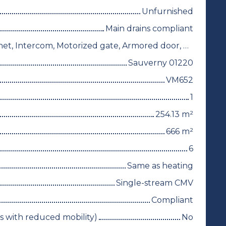
Unfurnished
Main drains compliant
Fiber optic Internet, Intercom, Motorized gate, Armored door, Alarm system, Electric shutters
Sauverny 01220
VM652
1
254.13
m²
666
m²
6
Same as heating
Single-stream CMV
Compliant
 with reduced mobility)
No