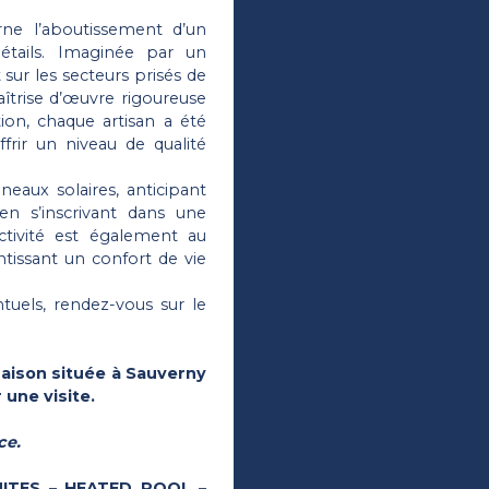
rne l’aboutissement d’un
étails. Imaginée par un
ur les secteurs prisés de
aîtrise d’œuvre rigoureuse
ion, chaque artisan a été
frir un niveau de qualité
eaux solaires, anticipant
en s’inscrivant dans une
tivité est également au
ntissant un confort de vie
tuels, rendez-vous sur le
aison située à Sauverny
une visite.
ce.
UITES – HEATED POOL –