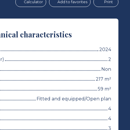
Calculator
Add to favorites
Print
nical characteristics
2024
r)
2
Non
217
m²
59
m²
Fitted and equipped/Open plan
4
4
3