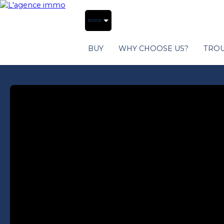
BUY
WHY CHOOSE US?
TROU