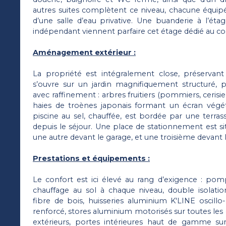
autres suites complètent ce niveau, chacune équipé
d’une salle d’eau privative. Une buanderie à l’ét
indépendant viennent parfaire cet étage dédié au con
Aménagement extérieur :
La propriété est intégralement close, préservant i
s’ouvre sur un jardin magnifiquement structuré, p
avec raffinement : arbres fruitiers (pommiers, cerisiers
haies de troènes japonais formant un écran végét
piscine au sel, chauffée, est bordée par une terra
depuis le séjour. Une place de stationnement est situ
une autre devant le garage, et une troisième devant 
Prestations et équipements :
Le confort est ici élevé au rang d’exigence : pom
chauffage au sol à chaque niveau, double isolation
fibre de bois, huisseries aluminium K'LINE oscillo
renforcé, stores aluminium motorisés sur toutes les
extérieurs, portes intérieures haut de gamme su