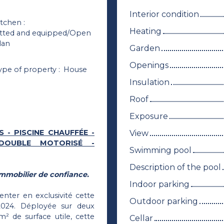
Interior condition
itchen
:
Heating
itted and equipped/Open
lan
Garden
Openings
ype of property
:
House
Insulation
Roof
Exposure
S - PISCINE CHAUFFÉE -
View
DOUBLE MOTORISÉ -
Swimming pool
Description of the pool
mmobilier de confiance.
Indoor parking
nter en exclusivité cette
Outdoor parking
2024. Déployée sur deux
² de surface utile, cette
Cellar