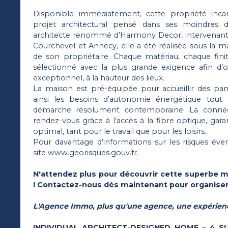
Disponible immédiatement, cette propriété inca
projet architectural pensé dans ses moindres d
architecte renommé d’Harmony Decor, intervenant s
Courchevel et Annecy, elle a été réalisée sous la m
de son propriétaire. Chaque matériau, chaque finit
sélectionné avec la plus grande exigence afin d’of
exceptionnel, à la hauteur des lieux.
La maison est pré-équipée pour accueillir des pann
ainsi les besoins d’autonomie énergétique tout 
démarche résolument contemporaine. La connec
rendez-vous grâce à l’accès à la fibre optique, gara
optimal, tant pour le travail que pour les loisirs.
Pour davantage d’informations sur les risques éven
site www.georisques.gouv.fr.
N'attendez plus pour découvrir cette superbe m
! Contactez-nous dès maintenant pour organiser 
L'Agence Immo, plus qu'une agence, une expérien
INDIVIDUAL ARCHITECT-DESIGNED HOME – 4 S