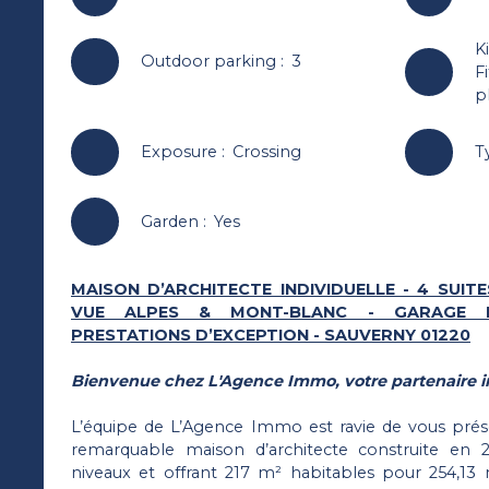
K
Outdoor parking
:
3
F
p
Exposure
:
Crossing
T
Garden
:
Yes
MAISON D’ARCHITECTE INDIVIDUELLE - 4 SUITE
VUE ALPES & MONT-BLANC - GARAGE 
PRESTATIONS D’EXCEPTION - SAUVERNY 01220
Bienvenue chez L'Agence Immo, votre partenaire i
L’équipe de L’Agence Immo est ravie de vous prése
remarquable maison d’architecte construite en 
niveaux et offrant 217 m² habitables pour 254,13 m