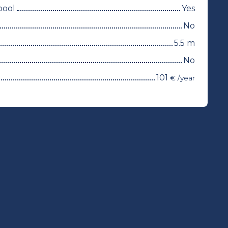
pool
Yes
No
5.5
m
No
101
€ /year