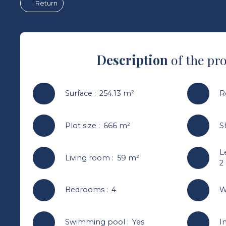
Return
Description
of the pr
Surface
:
254.13
m²
R
Plot size
:
666
m²
S
L
Living room
:
59
m²
2
Bedrooms
:
4
W
Swimming pool
:
Yes
I