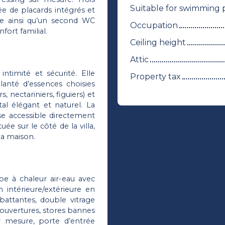
Suitable for swimming 
e de placards intégrés et
age ainsi qu’un second WC
Occupation
fort familial.
Ceiling height
Attic
ntimité et sécurité. Elle
Property tax
lanté d’essences choisies
, nectariniers, figuiers) et
al élégant et naturel. La
sse accessible directement
ée sur le côté de la villa,
la maison.
pe à chaleur air-eau avec
 intérieure/extérieure en
-battantes, double vitrage
 ouvertures, stores bannes
r mesure, porte d’entrée