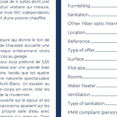
pose de 4 suites dont une
Furnishing
d’un vestiaire sur mesure,
 de trois WC indépendants,
Sanitation
t d’une piscine chauffée.
Other
Location
mesure qui donne le ton de
Reference
-de-chaussée accueille une
Type of offer
ureaux entièrement vitrés
ccès au garage.
Surface
teur sous plafond de 5,50
rrasse par une grande baie
Plot size
ine, tandis que les quatre
Rooms
re naturelle spectaculaire
ont-Blanc. Un escalier au
Water heater
-corps en verre, relie les
Ventilation
 de la modernité.
uverte sur le séjour et les
Type of sanitation
 panorama apaisant sur les
a propre salle d’eau avec
PMR compliant (persons
essing sur mesure. Trois