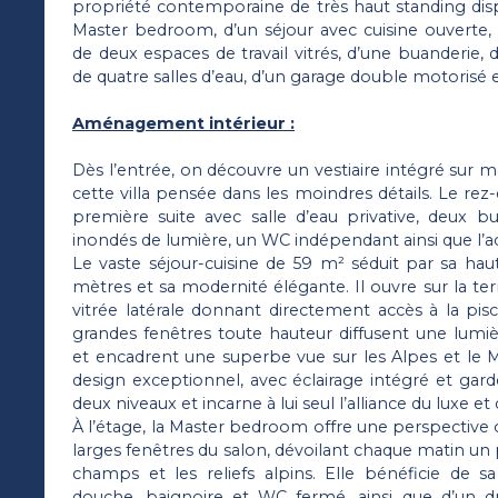
propriété contemporaine de très haut standing dis
Master bedroom, d’un séjour avec cuisine ouverte, 
de deux espaces de travail vitrés, d’une buanderie,
de quatre salles d’eau, d’un garage double motorisé e
Aménagement intérieur :
Dès l’entrée, on découvre un vestiaire intégré sur 
cette villa pensée dans les moindres détails. Le rez
première suite avec salle d’eau privative, deux b
inondés de lumière, un WC indépendant ainsi que l’a
Le vaste séjour-cuisine de 59 m² séduit par sa hau
mètres et sa modernité élégante. Il ouvre sur la te
vitrée latérale donnant directement accès à la pisc
grandes fenêtres toute hauteur diffusent une lumiè
et encadrent une superbe vue sur les Alpes et le M
design exceptionnel, avec éclairage intégré et garde
deux niveaux et incarne à lui seul l’alliance du luxe et
À l’étage, la Master bedroom offre une perspective o
larges fenêtres du salon, dévoilant chaque matin un
champs et les reliefs alpins. Elle bénéficie de s
douche, baignoire et WC fermé, ainsi que d’un dr