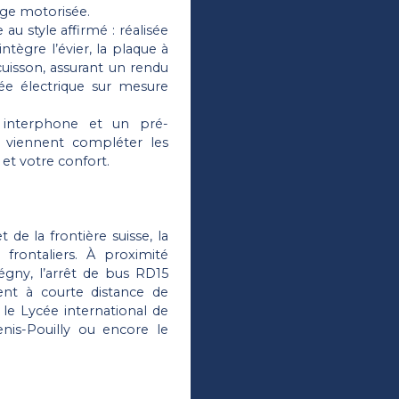
ge motorisée.
au style affirmé : réalisée
ntègre l’évier, la plaque à
cuisson, assurant un rendu
e électrique sur mesure
 interphone et un pré-
é viennent compléter les
t votre confort.
de la frontière suisse, la
 frontaliers. À proximité
gny, l’arrêt de bus RD15
ment à courte distance de
 le Lycée international de
enis-Pouilly ou encore le