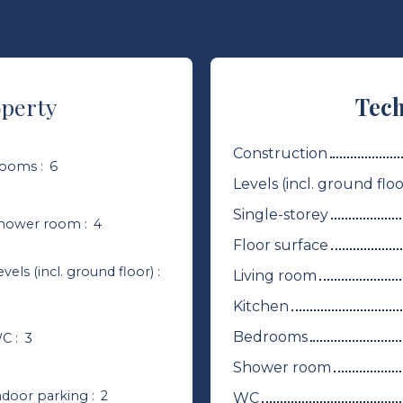
operty
Tech
Construction
ooms
:
6
Levels (incl. ground floo
Single-storey
hower room
:
4
Floor surface
evels (incl. ground floor)
:
Living room
Kitchen
Bedrooms
C
:
3
Shower room
ndoor parking
:
2
WC