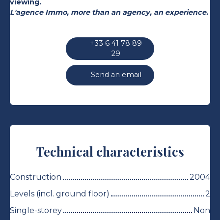
viewing.
L'agence Immo, more than an agency, an experience.
+33 6 41 78 89
29
Send an email
Technical characteristics
Construction
2004
Levels (incl. ground floor)
2
Single-storey
Non