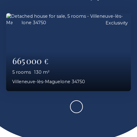
Exclusivity
665 000
€
5
rooms
130
m²
Villeneuve-lès-Maguelone 34750