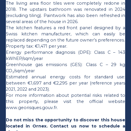
The living area floor tiles were completely redone in
2018. The upstairs bathroom was renovated in 2024
(excluding tiling). Paintwork has also been refreshed in
several areas of the house in 2026.
The kitchen features a red front panel designed by a
Swiss kitchen manufacturer, which can easily be
replaced depending on the future owner’s preferences.
Property tax: €1,471 per year.
Energy performance diagnosis (DPE): Class C – 143
kWhEP/sqm/year
Greenhouse gas emissions (GES): Class C – 29 kg
CO₂/sqm/year
Estimated annual energy costs for standard use:
between €1,697 and €2,295 per year (reference years
2021, 2022 and 2023).
For more information about potential risks related to
this property, please visit the official website
www.georisques.gouv.fr.
Do not miss the opportunity to discover this house
located in Ornex. Contact us now to schedule a