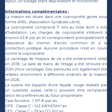
séjour, un tubage étant déjà existant et fonctionnel.
Informations complémentaires :
La maison est située dans une copropriété gérée sous
forme d’ASL (Association Syndicale Libre).
La copropriété comprend 11 lots au total dont 4 lots
d’habitation. Les charges de copropriété s’élèvent à
environ 43 € par an et correspondent principalement à
l’assurance du chemin d’accès commun et à la
protection juridique. Aucune procédure n’est en cours
contre la copropriété.
Le carrelage de l’espace de vie a été entièrement refait
en 2018. La salle de bains de l’étage a été rénovée en
2024 (hors carrelage). Des peintures ont également été
refaites récemment à différents endroits de la maison
en 2026.
La cuisine est équipée d’une façade rouge réalisée par
un cuisiniste suisse, celle-ci pouvant être remplacée
selon les préférences du futur propriétaire.
Taxe foncière : 1 471 € par an.
DPE : Classe C – 143 kWhEP/m².an
GES : Classe C – 29 kg CO₂/m².an