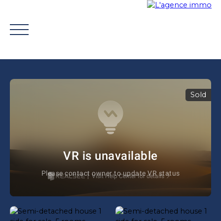
Sold
BUY
WHY CHOOSE US?
TROUVER UN CONSEILLE