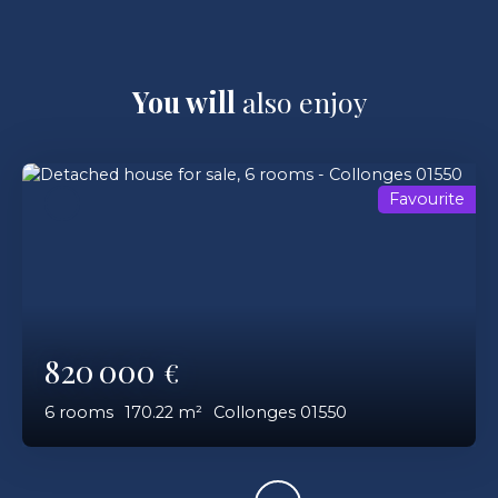
You will
also enjoy
Favourite
820 000
€
6
rooms
170.22
m²
Collonges 01550