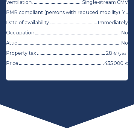
Ventilation
Single-stream CMV
PMR compliant (persons with reduced mobility)
Yes
Date of availability
Immediately
Occupation
No
Attic
No
Property tax
28
€ /year
Price
435 000
€