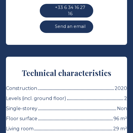
+33 6 34 16 27
16
Send an email
Technical characteristics
Construction
2020
Levels (incl. ground floor)
2
Single-storey
Non
Floor surface
96
m²
Living room
29
m²