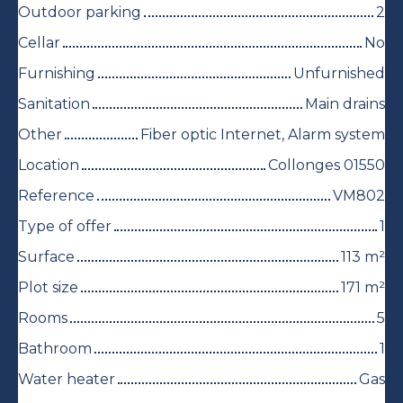
Outdoor parking
2
Cellar
No
Furnishing
Unfurnished
Sanitation
Main drains
Other
Fiber optic Internet, Alarm system
Location
Collonges 01550
Reference
VM802
Type of offer
1
Surface
113
m²
Plot size
171
m²
Rooms
5
Bathroom
1
Water heater
Gas