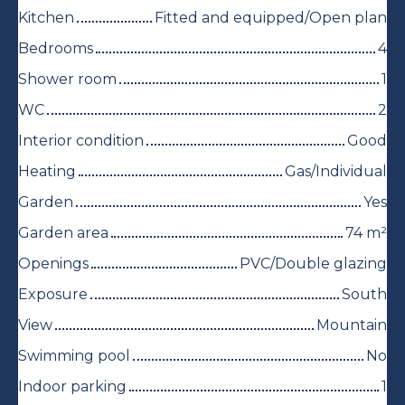
Kitchen
Fitted and equipped/Open plan
Bedrooms
4
Shower room
1
WC
2
Interior condition
Good
Heating
Gas/Individual
Garden
Yes
Garden area
74
m²
Openings
PVC/Double glazing
Exposure
South
View
Mountain
Swimming pool
No
Indoor parking
1