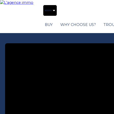
BUY
WHY CHOOSE US?
TROU