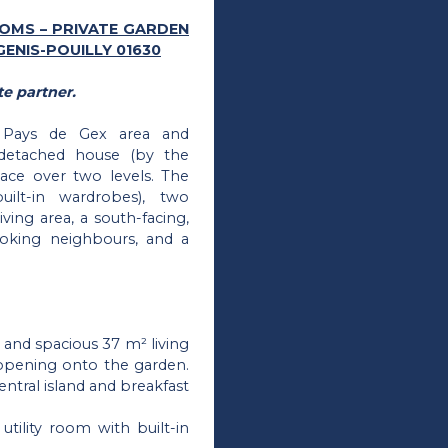
OOMS – PRIVATE GARDEN
GENIS-POUILLY 01630
e partner.
he Pays de Gex area and
i-detached house (by the
space over two levels. The
lt-in wardrobes), two
iving area, a south-facing,
ooking neighbours, and a
 and spacious 37 m² living
 opening onto the garden.
entral island and breakfast
utility room with built-in