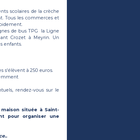
nts scolaires de la crèche
nt. Tous les commerces et
apidement.
lignes de bus TPG la Ligne
liant Crozet à Meyrin. Un
s enfants.
s s'élèvent à 250 euros.
écemment
tuels, rendez-vous sur le
 maison située à Saint-
ant pour organiser une
e..