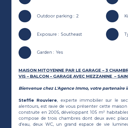
Outdoor parking
:
2
K
Exposure
:
Southeast
T
Garden
:
Yes
MAISON MITOYENNE PAR LE GARAGE – 3 CHAMBRE
VIS – BALCON – GARAGE AVEC MEZZANINE – SAIN
Bienvenue chez L'Agence Immo, votre partenaire i
Steffie Rouviere
, experte immobilier sur le se
alentours, est ravie de vous présenter cette maiso
construite en 2005, développant 105 m² habitables 
compose de trois chambres dont deux avec placar
d’eau, deux WC, un grand espace de vie lumineu