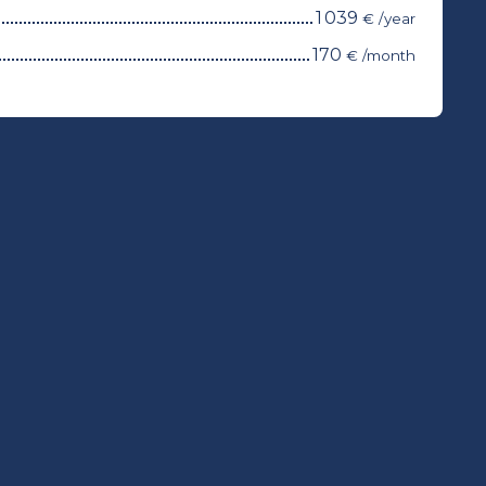
1 039
€ /year
170
€ /month