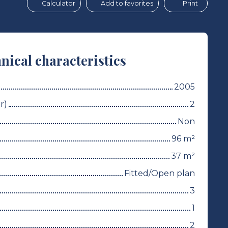
Calculator
Add to favorites
Print
nical characteristics
2005
r)
2
Non
96
m²
37
m²
Fitted/Open plan
3
1
2