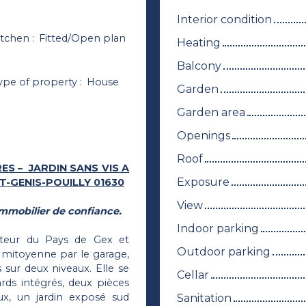
Interior condition
itchen
:
Fitted/Open plan
Heating
Balcony
ype of property
:
House
Garden
Garden area
Openings
Roof
S – JARDIN SANS VIS A
Exposure
T-GENIS-POUILLY 01630
View
mmobilier de confiance.
Indoor parking
cteur du Pays de Gex et
Outdoor parking
n mitoyenne par le garage,
sur deux niveaux. Elle se
Cellar
ds intégrés, deux pièces
x, un jardin exposé sud
Sanitation