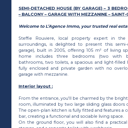
SEMI-DETACHED HOUSE (BY GARAGE) – 3 BEDR
– BALCONY – GARAGE WITH MEZZANINE – SAINT-
Welcome to L’Agence Immo, your trusted real estat
Steffie Rouviere, local property expert in t
surroundings, is delighted to present this sem
garage), built in 2005, offering 105 m² of living 
home includes three bedrooms (two with bui
bathrooms, two toilets, a spacious and light-filled l
fully enclosed and private garden with no overl
garage with mezzanine.
Interior layout :
From the entrance, you'll be charmed by the bright
room, illuminated by two large sliding glass doors
The open-plan kitchen is fully fitted and features a c
bar, creating a functional and sociable living space.
On the ground floor, you will also find a practical 