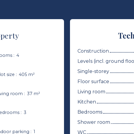
operty
Tech
Construction
ooms
:
4
Levels (incl. ground floo
Single-storey
lot size
:
405
m²
Floor surface
Living room
iving room
:
37
m²
Kitchen
Bedrooms
edrooms
:
3
Shower room
ndoor parking
:
1
WC