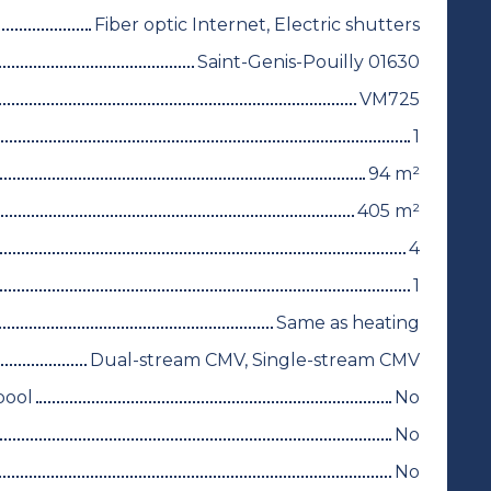
Fiber optic Internet, Electric shutters
Saint-Genis-Pouilly 01630
VM725
1
94
m²
405
m²
4
1
Same as heating
Dual-stream CMV, Single-stream CMV
pool
No
No
No