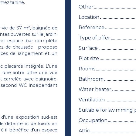
c mezzanine.
Other
Location
Reference
de vie de 37 m², baignée de
ntes ouvertes sur le jardin.
Type of offer
l et espace bar complète
z-de-chaussée propose
Surface
aces de rangement et un
Plot size
ec placards intégrés. L’une
Rooms
n, une autre offre une vue
Bathroom
t carrelée avec baignoire,
un second WC indépendant
Water heater
Ventilation
Suitable for swimming 
 d’une exposition sud-est
Occupation
de détente et de loisirs en
ré il bénéfice d'un espace
Attic