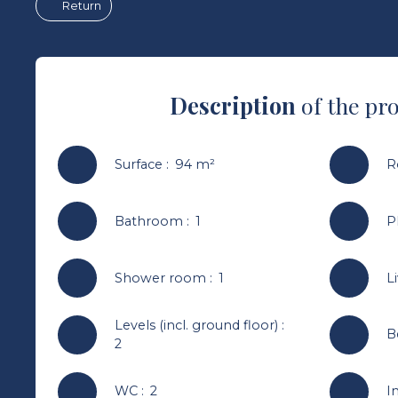
Return
Description
of the pr
Surface
:
94
m²
R
Bathroom
:
1
P
Shower room
:
1
L
Levels (incl. ground floor)
:
B
2
WC
:
2
I