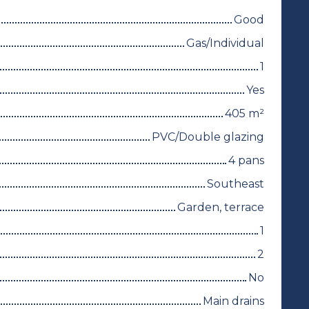
Good
Gas/Individual
1
Yes
405
m²
PVC/Double glazing
4 pans
Southeast
Garden, terrace
1
2
No
Main drains