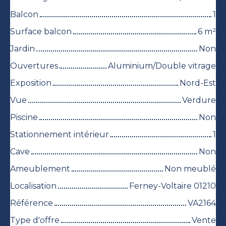
Balcon
1
Surface balcon
6
m²
Jardin
Non
Ouvertures
Aluminium/Double vitrage
Exposition
Nord-Est
Vue
Verdure
Piscine
Non
Stationnement intérieur
1
Cave
Non
Ameublement
Non meublé
Localisation
Ferney-Voltaire 01210
Référence
VA2164
Type d'offre
Vente