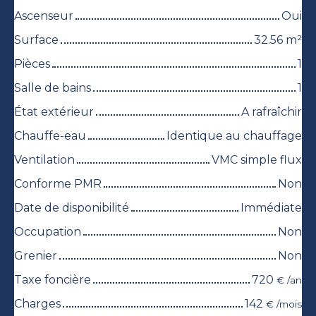
Ascenseur
Oui
Surface
32.56
m²
Pièces
1
Salle de bains
1
État extérieur
A rafraîchir
Chauffe-eau
Identique au chauffage
Ventilation
VMC simple flux
Conforme PMR
Non
Date de disponibilité
Immédiate
Occupation
Non
Grenier
Non
Taxe foncière
720
€ /an
Charges
142
€ /mois