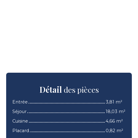
Détail
des pièces
Entrée
3,81 m²
Séjour
18,03 m²
Cuisine
4,66 m²
Placard
0,82 m²