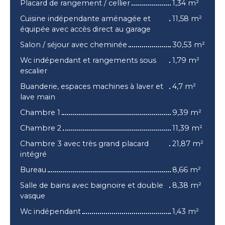
Placard de rangement / cellier
1,34 m²
Cuisine indépendante aménagée et
11,58 m²
équipée avec accès direct au garage
Salon / séjour avec cheminée
30,53 m²
Wc indépendant et rangements sous
1,79 m²
escalier
Buanderie, espaces machines à laver et
4,7 m²
lave main
Chambre 1
9,39 m²
Chambre 2
11,39 m²
Chambre 3 avec très grand placard
21,87 m²
intégré
Bureau
8,66 m²
Salle de bains avec baignoire et double
8,38 m²
vasque
Wc indépendant
1,43 m²