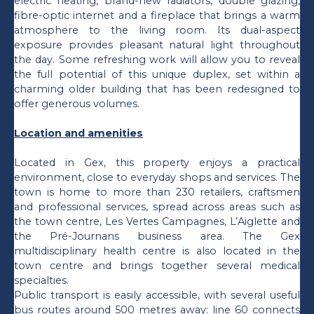
electric heating, brand-new radiators, double glazing,
fibre-optic internet and a fireplace that brings a warm
atmosphere to the living room. Its dual-aspect
exposure provides pleasant natural light throughout
the day. Some refreshing work will allow you to reveal
the full potential of this unique duplex, set within a
charming older building that has been redesigned to
offer generous volumes.
Location and amenities
Located in Gex, this property enjoys a practical
environment, close to everyday shops and services. The
town is home to more than 230 retailers, craftsmen
and professional services, spread across areas such as
the town centre, Les Vertes Campagnes, L’Aiglette and
the Pré-Journans business area. The Gex
multidisciplinary health centre is also located in the
town centre and brings together several medical
specialties.
Public transport is easily accessible, with several useful
bus routes around 500 metres away: line 60 connects