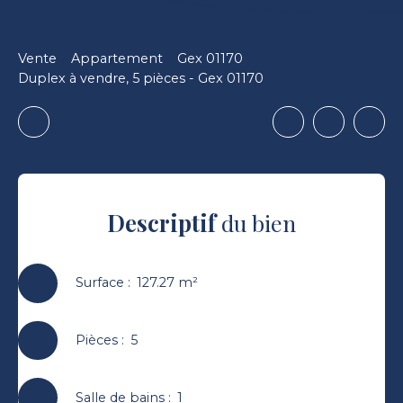
Vente
Appartement
Gex 01170
Duplex à vendre, 5 pièces - Gex 01170
Descriptif
du bien
Surface
:
127.27
m²
Pièces
:
5
Salle de bains
:
1