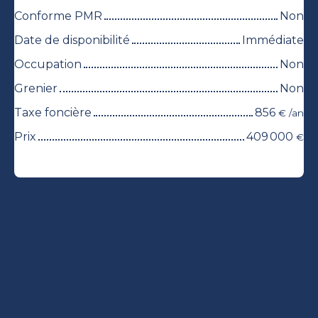
Conforme PMR
Non
Date de disponibilité
Immédiate
Occupation
Non
Grenier
Non
Taxe foncière
856
€ /an
Prix
409 000
€