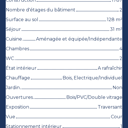
Construction
1787
Nombre d'étages du bâtiment
2
Surface au sol
128
m²
Séjour
31
m²
Cuisine
Aménagée et équipée/Indépendante
Chambres
4
WC
2
État intérieur
A rafraîchir
Chauffage
Bois, Electrique/Individuel
Jardin
Non
Ouvertures
Bois/PVC/Double vitrage
Exposition
Traversant
Vue
Cour
Stationnement intérieur
1