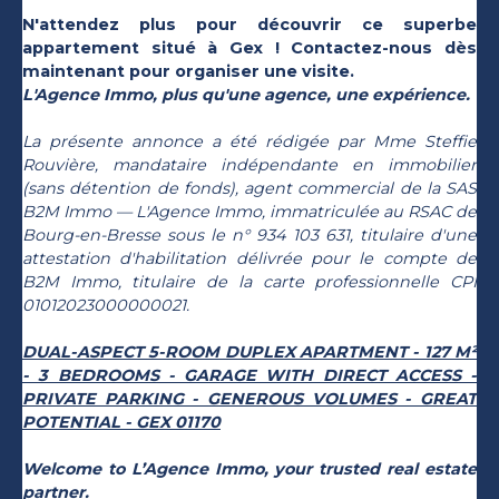
N'attendez plus pour découvrir ce superbe
appartement situé à Gex ! Contactez-nous dès
maintenant pour organiser une visite.
L'Agence Immo, plus qu'une agence, une expérience.
La présente annonce a été rédigée par Mme Steffie
Rouvière, mandataire indépendante en immobilier
(sans détention de fonds), agent commercial de la SAS
B2M Immo — L'Agence Immo, immatriculée au RSAC de
Bourg-en-Bresse sous le n° 934 103 631, titulaire d'une
attestation d'habilitation délivrée pour le compte de
B2M Immo, titulaire de la carte professionnelle CPI
01012023000000021.
DUAL-ASPECT 5-ROOM DUPLEX APARTMENT - 127 M²
- 3 BEDROOMS - GARAGE WITH DIRECT ACCESS -
PRIVATE PARKING - GENEROUS VOLUMES - GREAT
POTENTIAL - GEX 01170
Welcome to L’Agence Immo, your trusted real estate
partner.