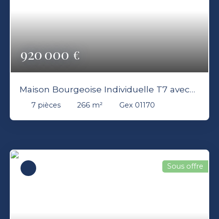
920 000
€
Maison Bourgeoise Individuelle T7 avec
sous-sol intérement rénovée 01170 Gex
7
pièces
266
m²
Gex 01170
Sous offre