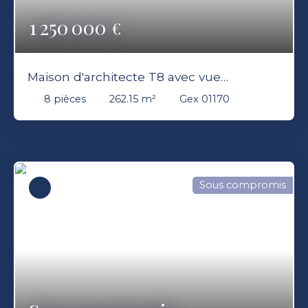
1 250 000
€
Maison d'architecte T8 avec vue
exceptionnelle , terrasse, garage
8
pièces
262.15
m²
Gex 01170
Sous compromis