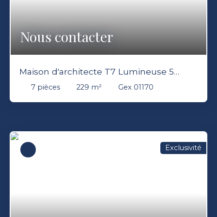
Nous contacter
Maison d'architecte T7 Lumineuse 5
Chambres 229m2 Grand sous sol Vue
7
pièces
229
m²
Gex 01170
Jura Gex 01170
Exclusivité