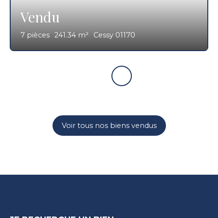
Vendu
7
pièces
241.34
m²
Cessy 01170
Voir tous nos biens vendus