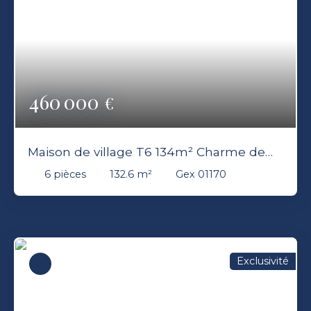
460 000
€
Maison de village T6 134m² Charme de
l'ancien avec Jardin GEX 01170
6
pièces
132.6
m²
Gex 01170
Exclusivité