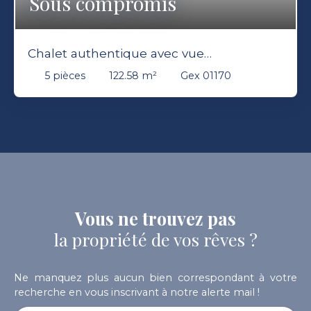
Sous compromis
Chalet authentique avec vue
panoramique, T2 indépendant et grand
5
pièces
122.58
m²
Gex 01170
terrain arboré avec jardin et forêt dans les
hauteurs de Gex
Vous ne trouvez pas
la propriété de vos rêves ?
Ne manquez plus aucun bien correspondant à votre
recherche en vous inscrivant à notre alerte mail !