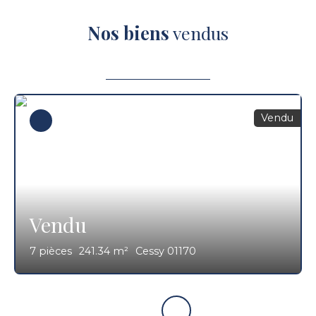
Nos biens
vendus
Vendu
Vendu
7
pièces
241.34
m²
Cessy 01170