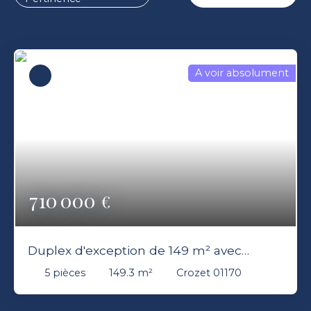
A voir absolument
710 000
€
Duplex d'exception de 149 m² avec
terrasse 3 chambres à Crozet
5
pièces
149.3
m²
Crozet 01170