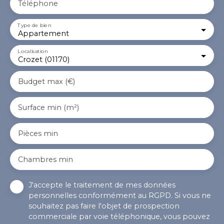
Téléphone
Type de bien
Appartement
Localisation
Crozet (01170)
Budget max (€)
Surface min (m²)
Pièces min
Chambres min
J'accepte le traitement de mes données
personnelles conformément au RGPD. Si vous ne
souhaitez pas faire l'objet de prospection
commerciale par voie téléphonique, vous pouvez