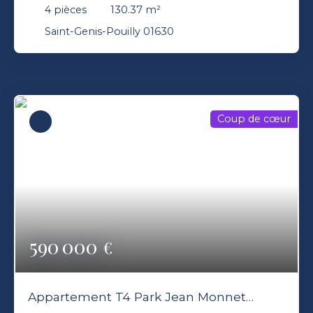
Monnet étage 6/7 Balcon Garage double
4
pièces
130.37
m²
Saint-Genis-Pouilly 01630
Saint-Genis-Pouilly 01630
Coup de cœur
590 000
€
Appartement T4 Park Jean Monnet