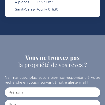
Orienté Sud-Ouest Garage
4
pièces
133.31
m²
Saint-Genis-Pouilly 01630
Vous ne trouvez pas
la propriété de vos rêves ?
Ne manquez plus aucun bien correspondant à votre
recherche en vous inscrivant à notre alerte mail !
Prénom
Nom