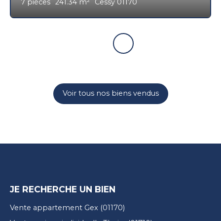
7
pièces
241.34
m²
Cessy 01170
Voir tous nos biens vendus
JE RECHERCHE UN BIEN
Vente appartement Gex (01170)