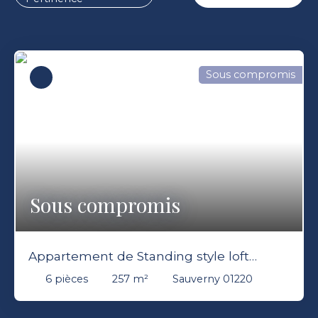
Sous compromis
Sous compromis
Appartement de Standing style loft
257m2 au sol 187 m2 habitable cave à vin
6
pièces
257
m²
Sauverny 01220