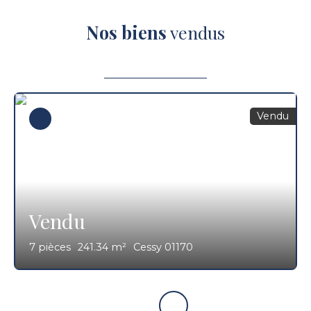
Nos biens
vendus
Vendu
Vendu
7
pièces
241.34
m²
Cessy 01170