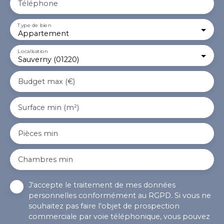
Téléphone
Type de bien
Appartement
Localisation
Sauverny (01220)
Budget max (€)
Surface min (m²)
Pièces min
Chambres min
J'accepte le traitement de mes données
personnelles conformément au RGPD. Si vous ne
souhaitez pas faire l'objet de prospection
commerciale par voie téléphonique, vous pouvez