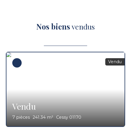
Nos biens
vendus
Vendu
Vendu
7
pièces
241.34
m²
Cessy 01170