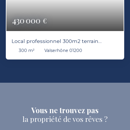
430 000
€
Local professionnel 300m2 terrain
3000m2 fort potentiel Valserhône 01200
300
m²
Valserhône 01200
Vous ne trouvez pas
la propriété de vos rêves ?