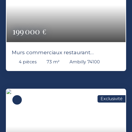
199 000
€
Murs commerciaux restaurant
idéalement situés Ambilly 74100
4
pièces
73
m²
Ambilly 74100
Exclusivité