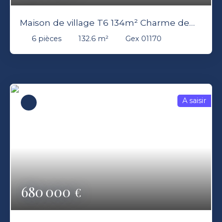
Maison de village T6 134m² Charme de
l'ancien avec Jardin GEX 01170
6
pièces
132.6
m²
Gex 01170
A saisir
680 000
€