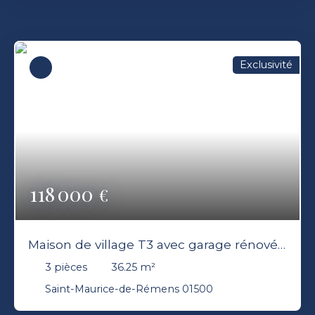
Exclusivité
118 000
€
Maison de village T3 avec garage rénovée
01500 SAINT MAURICE DE REMENS
3
pièces
36.25
m²
Saint-Maurice-de-Rémens 01500