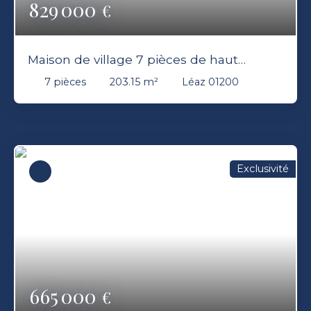
829 000
€
Maison de village 7 pièces de haut
standing
7
pièces
203.15
m²
Léaz 01200
Exclusivité
665 000
€