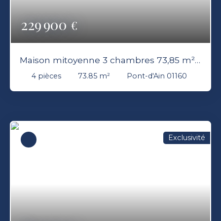
229 900
€
Maison mitoyenne 3 chambres 73,85 m²
jardin stationnement Pont-d’Ain 01160
4
pièces
73.85
m²
Pont-d'Ain 01160
Exclusivité