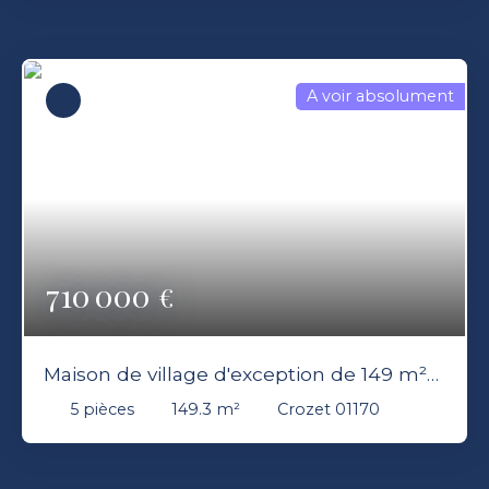
A voir absolument
710 000
€
Maison de village d'exception de 149 m²
avec terrasse 3 chambres à Crozet
5
pièces
149.3
m²
Crozet 01170