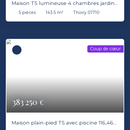
Maison T5 lumineuse 4 chambres jardin
terrasse Thoiry 01710
5
pièces
143.5
m²
Thoiry 01710
Coup de cœur
383 250
€
Maison plain-pied T5 avec piscine 116,46
m² Terrain 700 m² 01800 Charnoz-sur-Ain