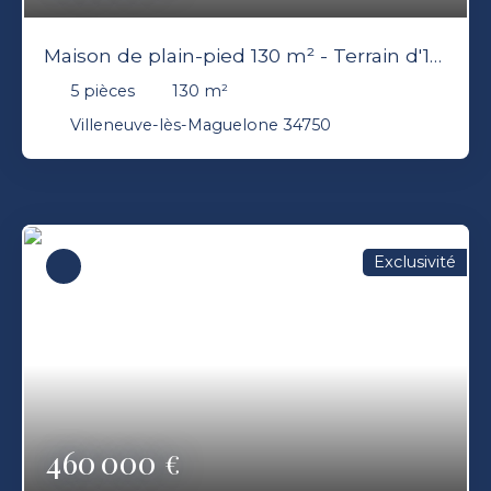
Maison de plain-pied 130 m² - Terrain d'1
hectare - Piscine - Villeneuve-lès-
5
pièces
130
m²
Maguelone (34750)
Villeneuve-lès-Maguelone 34750
Exclusivité
460 000
€