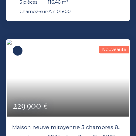
5
pièces
116.46
m²
Charnoz-sur-Ain 01800
Nouveauté
229 900
€
Maison neuve mitoyenne 3 chambres 88
M² Jardin Stationnement Pont-d’Ain 01160