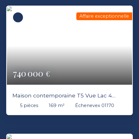
Affaire exceptionnelle
740 000
€
Maison contemporaine T5 Vue Lac 4
chambres 169 m2 master bedroom 31m2
5
pièces
169
m²
Échenevex 01170