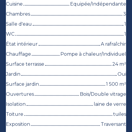
Cuisine
Equipée/Indépendante
Chambres
3
Salle d'eau
1
WC
1
État intérieur
A rafraîchir
Chauffage
Pompe à chaleur/Individuel
Surface terrasse
24
m²
Jardin
Oui
Surface jardin
1 500
m²
Ouvertures
Bois/Double vitrage
Isolation
laine de verre
Toiture
tuiles
Exposition
Traversant