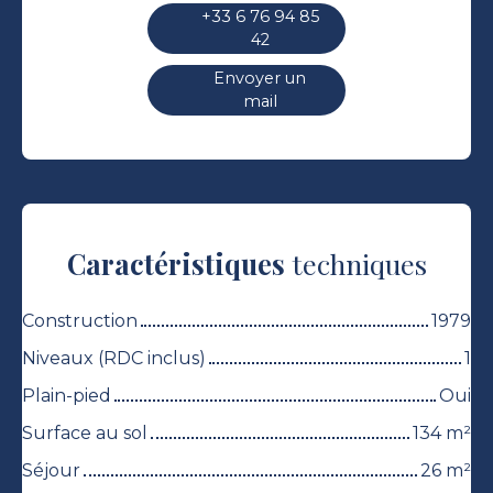
+33 6 76 94 85
42
Envoyer un
mail
Caractéristiques
techniques
Construction
1979
Niveaux (RDC inclus)
1
Plain-pied
Oui
Surface au sol
134
m²
Séjour
26
m²