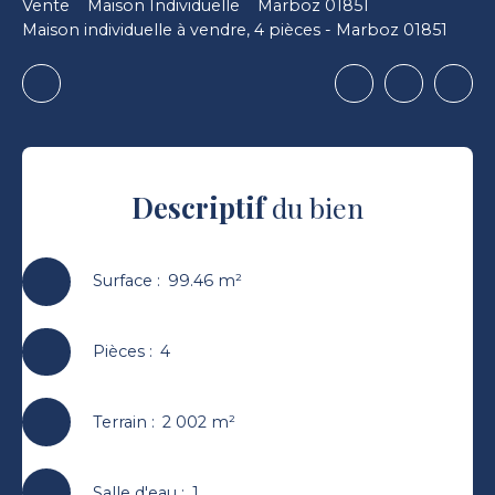
Vente
Maison Individuelle
Marboz 01851
Maison individuelle à vendre, 4 pièces - Marboz 01851
Descriptif
du bien
Surface
:
99.46
m²
Pièces
:
4
Terrain
:
2 002
m²
Salle d'eau
:
1