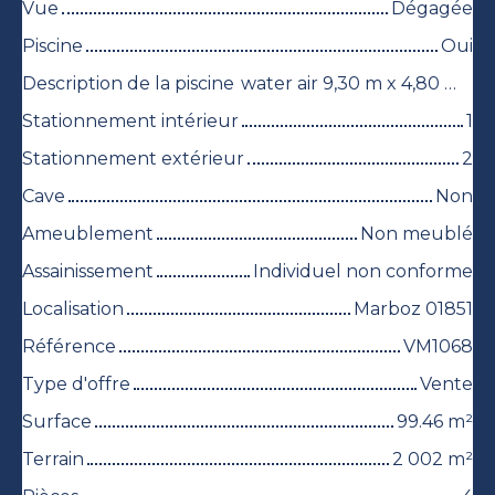
Vue
Dégagée
Piscine
Oui
Description de la piscine
water air 9,30 m x 4,80 m au chlore
Stationnement intérieur
1
Stationnement extérieur
2
Cave
Non
Ameublement
Non meublé
Assainissement
Individuel non conforme
Localisation
Marboz 01851
Référence
VM1068
Type d'offre
Vente
Surface
99.46
m²
Terrain
2 002
m²