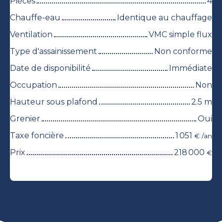
Pièces
4
Chauffe-eau
Identique au chauffage
Ventilation
VMC simple flux
Type d'assainissement
Non conforme
Date de disponibilité
Immédiate
Occupation
Non
Hauteur sous plafond
2.5
m
Grenier
Oui
Taxe foncière
1 051
€ /an
Prix
218 000
€