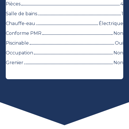
Pièces
4
Salle de bains
1
Chauffe-eau
Électrique
Conforme PMR
Non
Piscinable
Oui
Occupation
Non
Grenier
Non