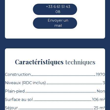
+33 6 61 51 43
08
Envoyer un
mail
Caractéristiques
techniques
Construction
1970
Niveaux (RDC inclus)
3
Plain-pied
Non
Surface au sol
106
m²
Séjour
25
m²