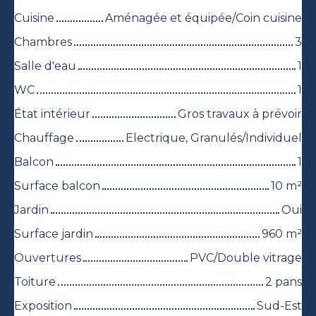
Cuisine
Aménagée et équipée/Coin cuisine
Chambres
3
Salle d'eau
1
WC
1
État intérieur
Gros travaux à prévoir
Chauffage
Electrique, Granulés/Individuel
Balcon
1
Surface balcon
10
m²
Jardin
Oui
Surface jardin
960
m²
Ouvertures
PVC/Double vitrage
Toiture
2 pans
Exposition
Sud-Est