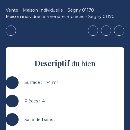
Vente
Maison Individuelle
Ségny 01170
Maison individuelle à vendre, 4 pièces - Ségny 01170
Descriptif
du bien
Surface
:
174
m²
Pièces
:
4
Salle de bains
:
1