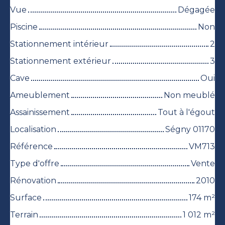
Vue
Dégagée
Piscine
Non
Stationnement intérieur
2
Stationnement extérieur
3
Cave
Oui
Ameublement
Non meublé
Assainissement
Tout à l'égout
Localisation
Ségny 01170
Référence
VM713
Type d'offre
Vente
Rénovation
2010
Surface
174
m²
Terrain
1 012
m²