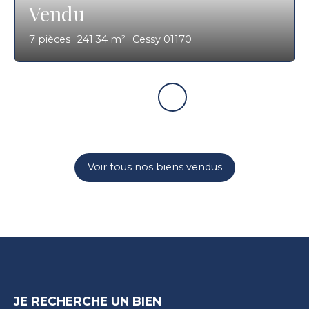
Vendu
7
pièces
241.34
m²
Cessy 01170
Voir tous nos biens vendus
JE RECHERCHE UN BIEN