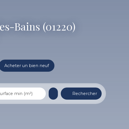
es-Bains (01220)
Acheter un bien neuf
Rechercher
urface min (m²)