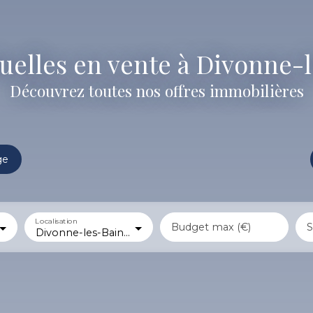
uelles en vente à Divonne-l
Découvrez toutes nos offres immobilières
ge
Localisation
Budget max (€)
S
Divonne-les-Bains (01220)