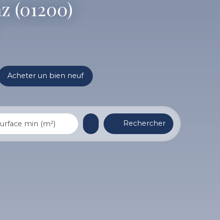
z (01200)
Acheter un bien neuf
Rechercher
urface min (m²)