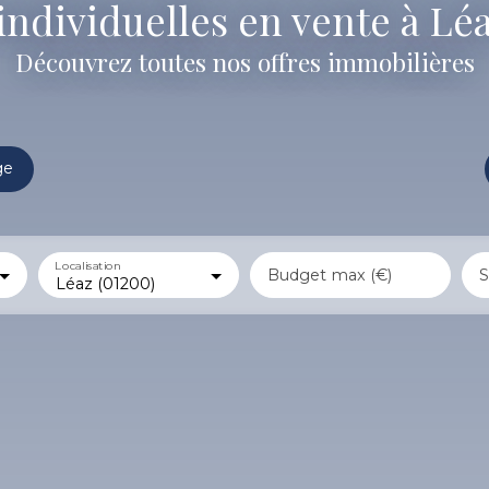
individuelles en vente à Léa
Découvrez toutes nos offres immobilières
ge
Localisation
Budget max (€)
S
Léaz (01200)