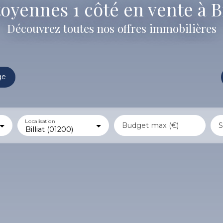
yennes 1 côté en vente à Bi
Découvrez toutes nos offres immobilières
ge
Localisation
Budget max (€)
S
Billiat (01200)