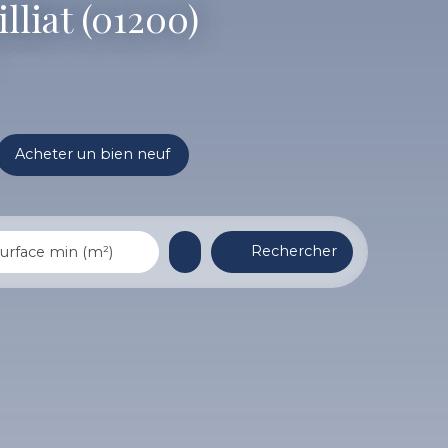
lliat (01200)
Acheter un bien neuf
Rechercher
urface min (m²)