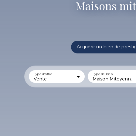
Maisons mito
Acquérir un bien de presti
Type d'offre
Type de bien
Vente
Maison Mitoyenne 1 côté