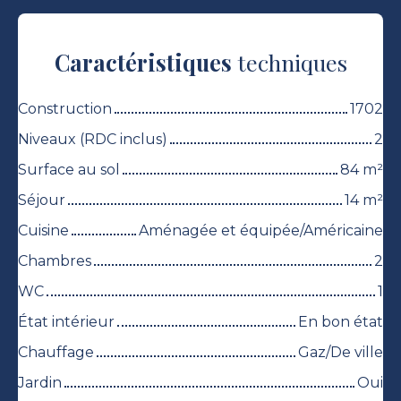
Caractéristiques
techniques
Construction
1702
Niveaux (RDC inclus)
2
Surface au sol
84
m²
Séjour
14
m²
Cuisine
Aménagée et équipée/Américaine
Chambres
2
WC
1
État intérieur
En bon état
Chauffage
Gaz/De ville
Jardin
Oui