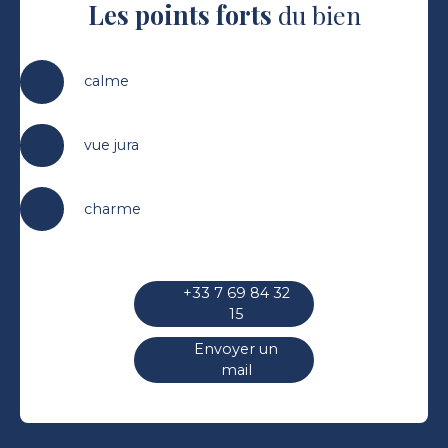
Les points forts
du bien
calme
vue jura
charme
+33 7 69 84 32
15
Envoyer un
mail