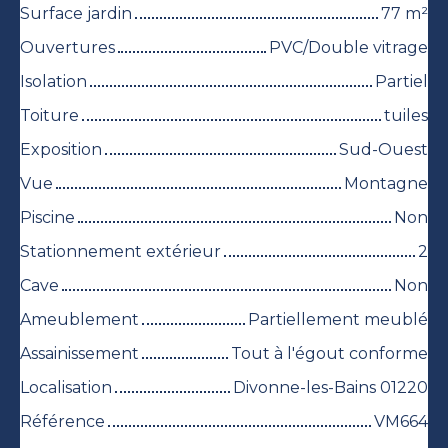
Surface jardin
77
m²
Ouvertures
PVC/Double vitrage
Isolation
Partiel
Toiture
tuiles
Exposition
Sud-Ouest
Vue
Montagne
Piscine
Non
Stationnement extérieur
2
Cave
Non
Ameublement
Partiellement meublé
Assainissement
Tout à l'égout conforme
Localisation
Divonne-les-Bains 01220
Référence
VM664