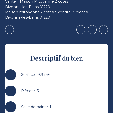
Vente
Maison Mitoyenne 2 côtés
Divonne-les-Bains 01220
Maison mitoyenne 2 côtés à vendre, 3 pièces -
Divonne-les-Bains 01220
Descriptif
du bien
Surface
:
69
m²
Pièces
:
3
Salle de bains
:
1