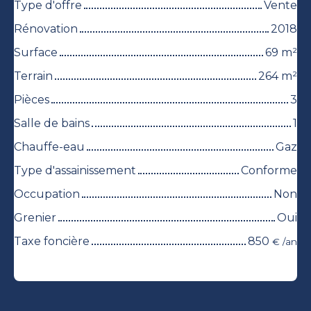
Type d'offre
Vente
Rénovation
2018
Surface
69
m²
Terrain
264
m²
Pièces
3
Salle de bains
1
Chauffe-eau
Gaz
Type d'assainissement
Conforme
Occupation
Non
Grenier
Oui
Taxe foncière
850
€ /an