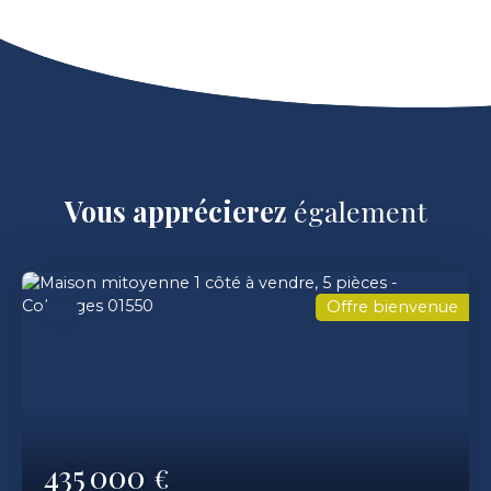
Vous apprécierez
également
Offre bienvenue
435 000
€