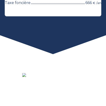
Taxe foncière
666
€ /an