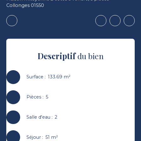
Collonges 01550
Descriptif
du bien
Surface
:
133.69
m²
Pièces
:
5
Salle d'eau
:
2
Séjour
:
51
m²