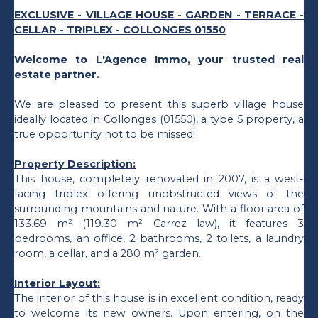
EXCLUSIVE - VILLAGE HOUSE - GARDEN - TERRACE -
CELLAR - TRIPLEX - COLLONGES 01550
Welcome to L'Agence Immo, your trusted real
estate partner.
We are pleased to present this superb village house
ideally located in Collonges (01550), a type 5 property, a
true opportunity not to be missed!
Property Description:
This house, completely renovated in 2007, is a west-
facing triplex offering unobstructed views of the
surrounding mountains and nature. With a floor area of
133.69 m² (119.30 m² Carrez law), it features 3
bedrooms, an office, 2 bathrooms, 2 toilets, a laundry
room, a cellar, and a 280 m² garden.
Interior Layout:
The interior of this house is in excellent condition, ready
to welcome its new owners. Upon entering, on the