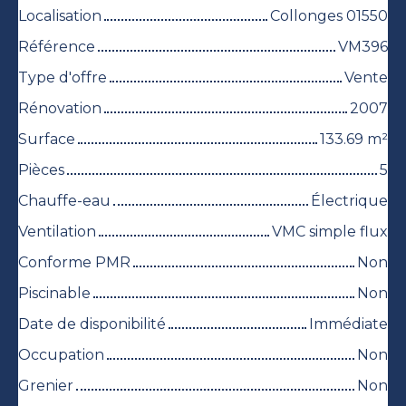
Localisation
Collonges 01550
Référence
VM396
Type d'offre
Vente
Rénovation
2007
Surface
133.69
m²
Pièces
5
Chauffe-eau
Électrique
Ventilation
VMC simple flux
Conforme PMR
Non
Piscinable
Non
Date de disponibilité
Immédiate
Occupation
Non
Grenier
Non