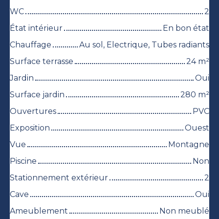
WC
2
État intérieur
En bon état
Chauffage
Au sol, Electrique, Tubes radiants
Surface terrasse
24
m²
Jardin
Oui
Surface jardin
280
m²
Ouvertures
PVC
Exposition
Ouest
Vue
Montagne
Piscine
Non
Stationnement extérieur
2
Cave
Oui
Ameublement
Non meublé