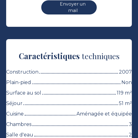
Envoyer un
mail
Caractéristiques
techniques
Construction
2007
Plain-pied
Non
Surface au sol
119
m²
Séjour
51
m²
Cuisine
Aménagée et équipée
Chambres
3
Salle d'eau
2