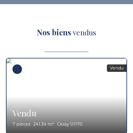
Nos biens
vendus
Vendu
Vendu
7
pièces
241.34
m²
Cessy 01170