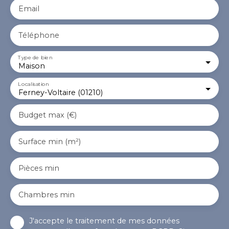
Email
Téléphone
Type de bien
Maison
Localisation
Ferney-Voltaire (01210)
Budget max (€)
Surface min (m²)
Pièces min
Chambres min
J'accepte le traitement de mes données