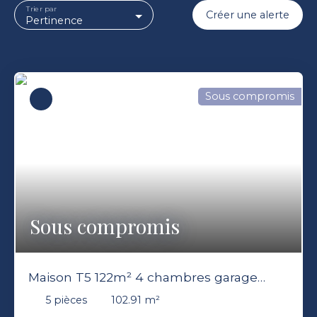
Trier par
Créer une alerte
Pertinence
Sous compromis
Sous compromis
Maison T5 122m² 4 chambres garage
terrasse jardin Ferney-Voltaire 01210
5
pièces
102.91
m²