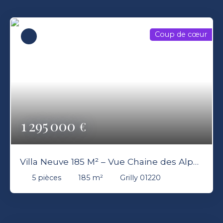
Coup de cœur
1 295 000
€
Villa Neuve 185 M² – Vue Chaine des Alpes
– 4 Chambres – Jardin & Terrasse –
5
pièces
185
m²
Grilly 01220
Garage – Grilly 01220