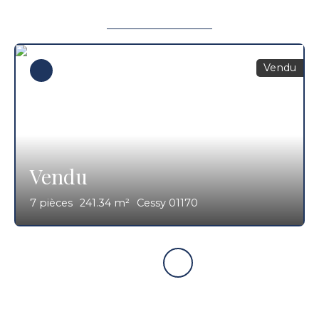
Vendu
Vendu
7
pièces
241.34
m²
Cessy 01170