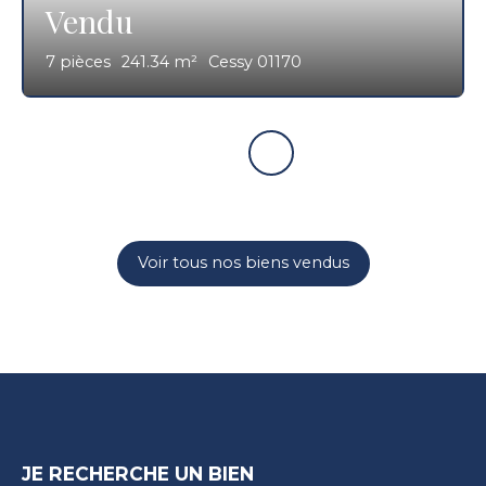
Vendu
7
pièces
241.34
m²
Cessy 01170
Voir tous nos biens vendus
JE RECHERCHE UN BIEN