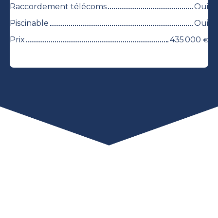
Raccordement télécoms
Oui
Piscinable
Oui
Prix
435 000
€