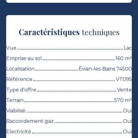
Caractéristiques
techniques
Vue
Lac
Emprise au sol
160
m²
Localisation
Évian-les-Bains 74500
Référence
VT095
Type d'offre
Vente
Terrain
570
m²
Viabilisé
Oui
Raccordement gaz
Oui
Electricité
Oui