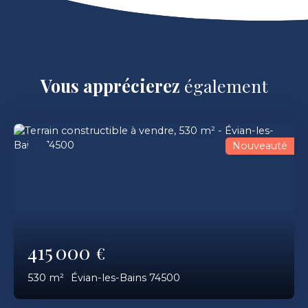
Vous apprécierez
également
Nouveauté
415 000
€
530
m²
Évian-les-Bains 74500