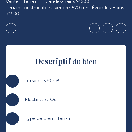
Vente
Terrain
Évian-les-Bains 74500
Terrain constructible à vendre, 570 m² - Évian-les-Bains
74500
Descriptif
du bien
Terrain
:
570
m²
Electricité
:
Oui
Type de bien
:
Terrain