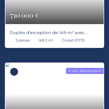
710 000
€
Duplex d'exception de 149 m² avec
terrasse 3 chambres à Crozet
5
pièces
149.3
m²
Crozet 01170
A voir absolument