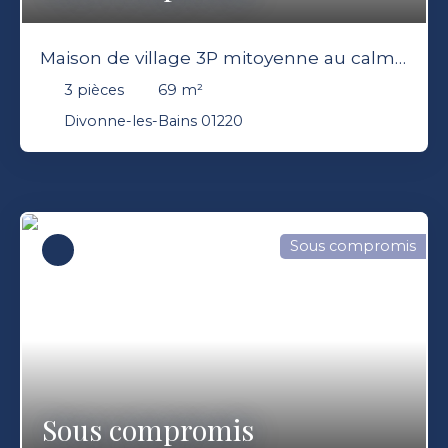
Maison de village 3P mitoyenne au calme
jardin avec vue sur le Jura
3
pièces
69
m²
Divonne-les-Bains 01220
Sous compromis
Sous compromis