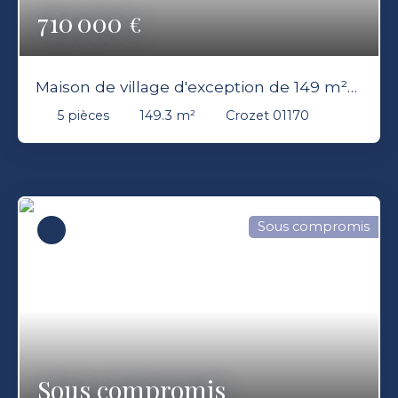
710 000
€
Maison de village d'exception de 149 m²
avec terrasse 3 chambres à Crozet
5
pièces
149.3
m²
Crozet 01170
Sous compromis
Sous compromis