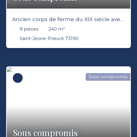
Ancien corps de ferme du XIX siécle avec
maison d'hôtes
9
pièces
240
m²
Saint-Jeoire-Prieuré 73190
Sous compromis
Sous compromis