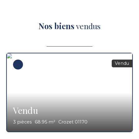
Nos biens
vendus
Vendu
Vendu
3
pièces
68.95
m²
Crozet 01170