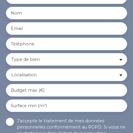
Nom
Email
Téléphone
Type de bien
Localisation
Budget max (€)
Surface min (m²)
J'accepte le traitement de mes données
personnelles conformément au RGPD. Si vous ne