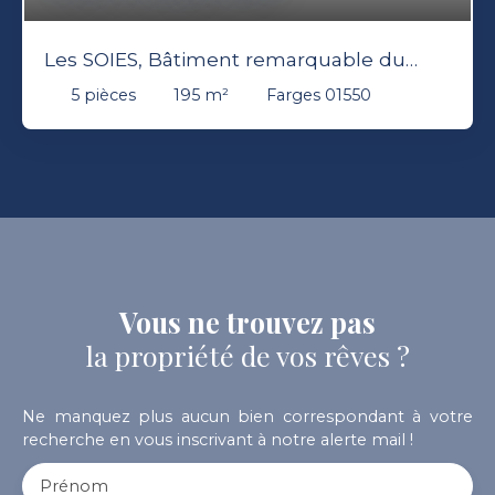
Les SOIES, Bâtiment remarquable du
patrimoine du Pays de Gex du XVIII siécle
5
pièces
195
m²
Farges 01550
Vous ne trouvez pas
la propriété de vos rêves ?
Ne manquez plus aucun bien correspondant à votre
recherche en vous inscrivant à notre alerte mail !
Prénom