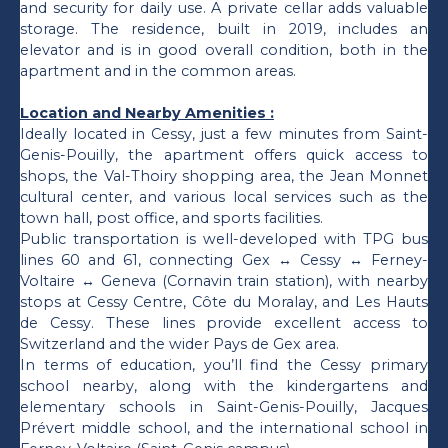
and security for daily use. A private cellar adds valuable
storage. The residence, built in 2019, includes an
elevator and is in good overall condition, both in the
apartment and in the common areas.
Location and Nearby Amenities :
Ideally located in Cessy, just a few minutes from Saint-
Genis-Pouilly, the apartment offers quick access to
shops, the Val-Thoiry shopping area, the Jean Monnet
cultural center, and various local services such as the
town hall, post office, and sports facilities.
Public transportation is well-developed with TPG bus
lines 60 and 61, connecting Gex ↔ Cessy ↔ Ferney-
Voltaire ↔ Geneva (Cornavin train station), with nearby
stops at Cessy Centre, Côte du Moralay, and Les Hauts
de Cessy. These lines provide excellent access to
Switzerland and the wider Pays de Gex area.
In terms of education, you’ll find the Cessy primary
school nearby, along with the kindergartens and
elementary schools in Saint-Genis-Pouilly, Jacques
Prévert middle school, and the international school in