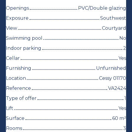
Openings
PVC/Double glazing
Exposure
Southwest
View
Courtyard
Swimming pool
No
Indoor parking
2
Cellar
Yes
Furnishing
Unfurnished
Location
Cessy 01170
Reference
VA2424
Type of offer
1
Lift
Yes
Surface
60
m²
Rooms
3