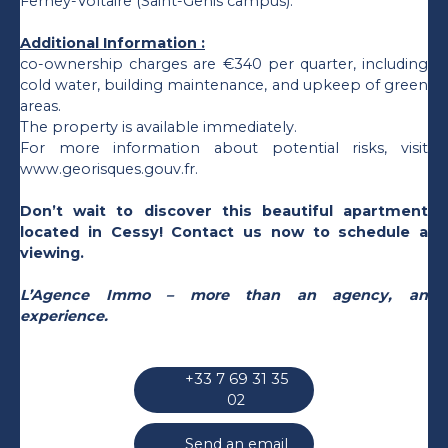
Ferney-Voltaire (Saint-Genis campus).
Additional Information :
co-ownership charges are €340 per quarter, including
cold water, building maintenance, and upkeep of green
areas.
The property is available immediately.
For more information about potential risks, visit
www.georisques.gouv.fr.
Don’t wait to discover this beautiful apartment
located in Cessy! Contact us now to schedule a
viewing.
L’Agence Immo – more than an agency, an
experience.
+33 7 69 31 35
02
Send an email