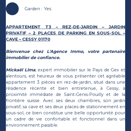
Garden
:
Yes
APPARTEMENT T3 – REZ-DE-JARDIN – JARDIN
PRIVATIF – 2 PLACES DE PARKING EN SOUS-SOL –
CAVE – CESSY 01170
Bienvenue chez L'Agence Immo, votre partenaire
immobilier de confiance.
Mickaël Lima
, expert immobilier sur le Pays de Gex et
alentours, est heureux de vous présenter cet agréable
appartement 3 pièces en rez-de-jardin, situé dans une
résidence récente et bien entretenue, à Cessy, à
proximité immédiate de Saint‑Genis‑Pouilly et de la
frontière suisse. Avec ses deux chambres, son jardin
privatif, sa cave et ses deux places de stationnement en
sous-sol, ce bien constitue une belle opportunité pour
un cadre de vie confortable et fonctionnel dans un
environnement paisible.