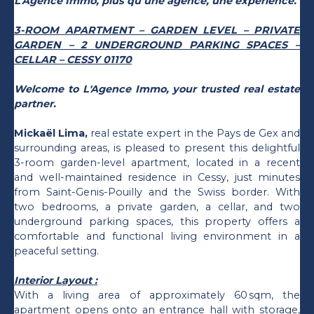
L’Agence Immo, plus qu’une agence, une expérience.
3-ROOM APARTMENT – GARDEN LEVEL – PRIVATE
GARDEN – 2 UNDERGROUND PARKING SPACES –
CELLAR – CESSY 01170
Welcome to L'Agence Immo, your trusted real estate
partner.
Mickaël Lima,
real estate expert in the Pays de Gex and
surrounding areas, is pleased to present this delightful
3-room garden-level apartment, located in a recent
and well-maintained residence in Cessy, just minutes
from Saint-Genis-Pouilly and the Swiss border. With
two bedrooms, a private garden, a cellar, and two
underground parking spaces, this property offers a
comfortable and functional living environment in a
peaceful setting.
Interior Layout :
With a living area of approximately 60 sqm, the
apartment opens onto an entrance hall with storage,