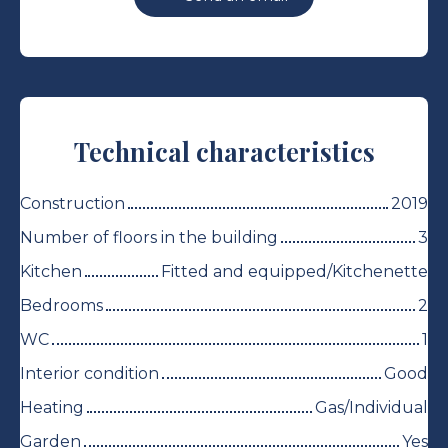
Technical characteristics
Construction
2019
Number of floors in the building
3
Kitchen
Fitted and equipped/Kitchenette
Bedrooms
2
WC
1
Interior condition
Good
Heating
Gas/Individual
Garden
Yes