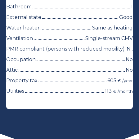
Bathroom
1
External state
Good
Water heater
Same as heating
Ventilation
Single-stream CMV
PMR compliant (persons with reduced mobility)
No
Occupation
No
Attic
No
Property tax
605
€ /year
Utilities
113
€ /month